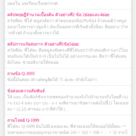
มผลใน บทเรียนเรื่องตรรกศ
คลิปทฤษฎีจำนวนเบื้องต้น ตัวอย่างที่2 ข้อ 2ย่อยและ4ย่อย
สวัสดีค่ะ พี่โต๋ หนูสงสัยว่า คำตอบของข้อ2กับข้อ4 ถ้าสมมติว่าหนูล
องเอาไปหารยาวดูแล้ว มันเป็นผลหารที่เกินตัวตั้งนี่คะ คืออย่าง-37ห
ารด้วย8 ถ้าเอาตั้งหารยาวได้
คลิปการแก้อสมการ ตัวอย่างที่1ข้อ5ย่อย
สวัสดีค่ะ พี่โต๋คะ คือหนูสงสัยตรงที่พี่โต๋บอกว่าถ้าสมมติเราเอา2ไปแ
ทนมันจะได้เป็น0 0>0 เป็นไปไม่ได้ อย่างแรกนะคะ คือว่า พี่โต๋แทน
ยังไงคะ ช่วยอธิบายให้หน่อย
ถามข้อ Q-2693
ข้อนี้มันตอบ 40 แต่หนูคิดได้ 75 อ่ะค่ะ ทำยังไงอ่าา
ข้อสอบความสัมพันธ์
ให้ และ เป็นฟังก์ชั่นจากเซตของจำนวนจริงไปจำนวนจริงโดยที่ (x)
=x-1x2-4 และ (x)= (x) - x-1 จงพิจารณาข้อความต่อไปนี้1) โดเมนข
อง = (2,)2) ค่าของ x>0 ที่ทำให้ (...
ถามโจทย์ Q-1099
พี่โต๋คะ Q-1099 มันไม่มีเฉลยอะคะ พี่ช่วยเฉลยให้หน่อยได้มั้ยคะ ^^
จงหาผลบวกของอนุกรมเรขาคณิต 243 + 162 + 108 + ... + 32 จากโ