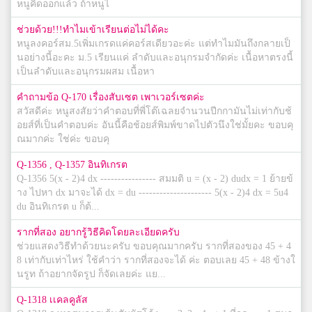
หนูคิดออกแล้ว ถ้าหนูไ
ช่วยด้วย!!!ทำไมเข้าเรียนต่อไม่ได้คะ
หนูลงคอร์สม.5เพิ่มเกรดแค่คอร์สเดียวอะค่ะ แต่ทำไมมันถึงกลายเป็
นอย่างนี้อะคะ ม.5 เรียนแค่ ลำดับและอนุกรมจำกัดค่ะ เนื้อหาตรงนี้
เป็นลำดับและอนุกรมผสม เนื้อหา
คำถามข้อ Q-170 เรื่องสับเซต เพาเวอร์เซตค่ะ
สวัสดีค่ะ หนูสงสัยว่าคำตอบที่พี่โต๊เฉลยจำนวนปีกกามันไม่เท่ากับช้
อยส์ที่เป็นคำตอบค่ะ อันนี้คือช้อยส์พิมพ์ขาดไปตัวนึงใช่มั้ยคะ ขอบคุ
ณมากค่ะ ใช่ค่ะ ขอบคุ
Q-1356 , Q-1357 อินทิเกรต
Q-1356 5(x - 2)4 dx ---------------- สมมติ u = (x - 2) dudx = 1 ย้ายข้
าง ไปหา dx มาจะได้ dx = du --------------------- 5(x - 2)4 dx = 5u4
du อินทิเกรต u ก็ต้...
รากที่สอง อยากรู้วิธีคิดโดยละเอียดครับ
ช่วยแสดงวิธีทำด้วยนะครับ ขอบคุณมากครับ รากที่สองของ 45 + 4
8 เท่ากับเท่าไหร่ ใช้คำว่า รากที่สองจะได้ ค่ะ ตอบเลย 45 + 48 ข้างใ
นรูท ถ้าอยากจัดรูป ก็จัดเลยค่ะ แย...
Q-1318 เเคลคูลัส