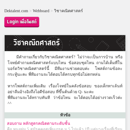
Dektalent.com
>
Webboard
>
วิชาคณิตศาสตร์
Login เพื่อโพสต์
วิชาคณิตศาสตร์
มีคำถามเกี่ยวกับวิชาคณิตศาสตร์? ไม่ว่าจะเป็นการบ้าน หรือ
โจทย์คำถามคณิตศาสตร์แบบไหน ข้อสอบชุดไหน ถามได้เต็มที่ใน
บอร์ดวิชาคณิตศาสตร์นี้ มีทีมงานช่วยตอบค่ะ โพสต์ถามข้อละ
กระทู้นะคะ พี่ทีมงานจะได้ตอบได้ครบทุกข้อไม่ตกหล่น
หากโพสต์ถามเพิ่มเติม เรื่องโจทย์ในคลังข้อสอบ ของเด็กทาเล้นท์
อย่าลืมอ้างอิงถึงไอดีข้อสอบ ที่ขึ้นต้นด้วย Q- นะคะ
พี่ทีมงานจะได้ทราบทันที ว่าข้อไหน จะได้ตอบได้อย่างรวดเร็วค่ะ
^^
หัวข้อ
สอบถาม หลักสูตรคณิตตามระดับชั้น
คือ หนูอยู่ม.5 สมัรคคอสเพิ่มเกรด ม.5 ไปแล้ว 1ปี แต่บางเรื่องที่เรียน