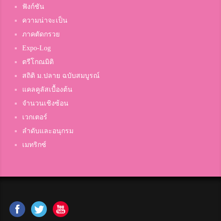
ฟังก์ชัน
ความน่าจะเป็น
ภาคตัดกรวย
Expo-Log
ตรีโกณมิติ
สถิติ ม.ปลาย ฉบับสมบูรณ์
แคลคูลัสเบื้องต้น
จำนวนเชิงซ้อน
เวกเตอร์
ลำดับและอนุกรม
เมทริกซ์