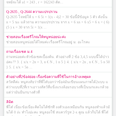
จทย์จะได้ a1 = 243 , r = 162243 ตัด...
Q-2635 , Q-2644 ความเเปรปรวน
Q-2635 โจทย์ให้ x = 6 5i = 1(x - 4)2 = 30 ข้อนี้มีข้อมูล 5 ตัว ดังนั้น
n = 5 นะ แล้วถาม ความแปรปรวน จาก x = 6 xn = 6 x5 = 6 x = ( 6)
(5 ) x = 30 จาก 5i = 1(x ...
ช่วยสอนเรื่องตรีโกณให้หนูหน่อยน่ะค่ะ
ช่วยสอนหนูหน่อยได้ไหมค่ะเรื่องตรีโกณอยู่ ม. อะไรคะ
ถามเรื่องเซต ม.4
ถามหน่อยค่ะหัวข้อเซตเบื้องต้น. ตัวอย่างที่ 2 ข้อ 3,4,5 แบบนี้ได้ป่าว
อ่คะ?? 3. { x/x = 2n + 3, n € N , 1 n 5 } 4. { x/x = 2n , n € N , 5 n 50
} 5. { x/x = 5n ...
ตัวอย่างที่2ข้อ4ย่อย เรื่องข้อความที่ใช้ในการอ้างเหตุผล
สวัสดีค่ะ หนูสงสัยว่าที่พี่โต๋บอกว่าข้อ4มันเขียนแผนภาพได้2แบบ แ
ต่ว่าแบบที่2ที่เราเอาวงสัตว์ที่แข็งแรงล้อมรอบวงที่เป็นนกและกล้วย
แต่ว่ามันมีนกบางตัวที่
ลิมิต
พี่โต๋ เนี่ยะข้อเนี่ยะคิดไม่ได้ซักที งงตัวเองเหมือนกัน หนูลองทำแล้วมั
นได้ 0 ง่ะ ทำไงอ่ะคะ หนูลองใช้ สแควร์รูท 2-x คูณ แล้วก็บ่ได้ พี่โต๋