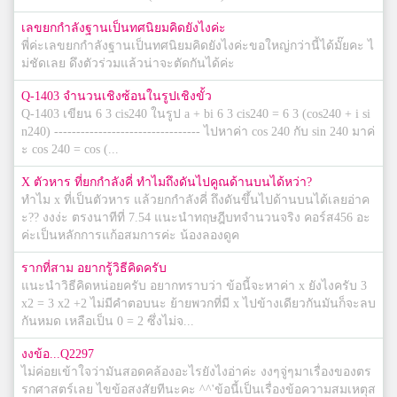
เลขยกกำลังฐานเป็นทศนิยมคิดยังไงค่ะ
พี่ค่ะเลขยกกำลังฐานเป็นทศนิยมคิดยังไงค่ะขอใหญ่กว่านี้ได้มั๊ยคะ ไ
ม่ชัดเลย ดึงตัวร่วมแล้วน่าจะตัดกันได้ค่ะ
Q-1403 จำนวนเชิงซ้อนในรูปเชิงขั้ว
Q-1403 เขียน 6 3 cis240 ในรูป a + bi 6 3 cis240 = 6 3 (cos240 + i si
n240) --------------------------------- ไปหาค่า cos 240 กับ sin 240 มาค่
ะ cos 240 = cos (...
X ตัวหาร ที่ยกกำลังคี่ ทำไมถึงดันไปคูณด้านบนได้หว่า?
ทำไม x ที่เป็นตัวหาร แล้วยกกำลังคี่ ถึงดันขึ้นไปด้านบนได้เลยอ่าค
ะ?? งงง่ะ ตรงนาทีที่ 7.54 แนะนำทฤษฎีบทจำนวนจริง คอร์ส456 อะ
ค่ะเป็นหลักการแก้อสมการค่ะ น้องลองดูค
รากที่สาม อยากรู้วิธีคิดครับ
แนะนำวิธีคิดหน่อยครับ อยากทราบว่า ข้อนี้จะหาค่า x ยังไงครับ 3
x2 = 3 x2 +2 ไม่มีคำตอบนะ ย้ายพวกที่มี x ไปข้างเดียวกันมันก็จะลบ
กันหมด เหลือเป็น 0 = 2 ซึ่งไม่จ...
งงข้อ...Q2297
ไม่ค่อยเข้าใจว่ามันสอดคล้องอะไรยังไงอ่าค่ะ งงๆจู่ๆมาเรื่องของตร
รกศาสตร์เลย ไขข้อสงสัยทีนะคะ ^^'ข้อนี้เป็นเรื่องข้อความสมเหตุส