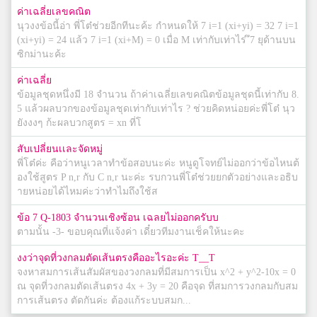
ค่าเฉลี่ยเลขคณิต
นุวงงข้อนี้อ่า พี่โต๋ช่วยอีกทีนะค้ะ กำหนดให้ 7 i=1 (xi+yi) = 32 7 i=1
(xi+yi) = 24 แล้ว 7 i=1 (xi+M) = 0 เมื่อ M เท่ากับเท่าไร ึ7 ยุด้านบน
ซิกม่านะค้ะ
ค่าเฉลี่ย
ข้อมูลชุดหนึ่งมี 18 จำนวน ถ้าค่าเฉลี่ยเลขคณิตข้อมูลชุดนี้เท่ากับ 8.
5 แล้วผลบวกของข้อมูลชุดเท่ากับเท่าไร ? ช่วยคิดหน่อยค่ะพี่โต๋ นุว
ยังงงๆ ก้ะผลบวกสูตร = xn ที่โ
สับเปลี่ยนเเละจัดหมู่
พี่โต๋ค่ะ คือว่าหนูเวลาทำข้อสอบนะค่ะ หนูดูโจทย์ไม่ออกว่าข้อไหนต้
องใช้สูตร P n,r กับ C n,r นะค่ะ รบกวนพี่โต๋ช่วยยกตัวอย่างและอธิบ
ายหน่อยได้ไหมค่ะว่าทำไมถึงใช้ส
ข้อ 7 Q-1803 จำนวนเชิงซ้อน เฉลยไม่ออกครับบ
ตามนั้น -3- ขอบคุณที่แจ้งค่า เดี๋ยวทีมงานเช็คให้นะคะ
งงว่าจุดที่วงกลมตัดเส้นตรงคืออะไรอะค่ะ T__T
จงหาสมการเส้นสัมผัสของวงกลมที่มีสมการเป็น x^2 + y^2-10x = 0
ณ จุดที่วงกลมตัดเส้นตรง 4x + 3y = 20 คือจุด ที่สมการวงกลมกับสม
การเส้นตรง ตัดกันค่ะ ต้องแก้ระบบสมก...