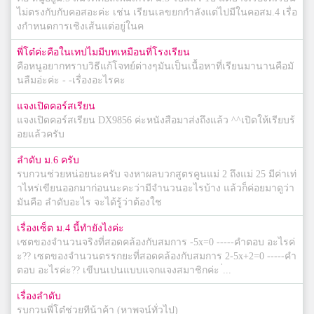
ไม่ตรงกับกับคอสอะค่ะ เช่น เรียนเลขยกกำลังแต่ไปมีในคอสม.4 เรื่อ
งกำหนดการเชิงเส้นแต่อยู่ในค
พี่โต๋ค่ะคือในเทปไมมีบทเหมือนที่โรงเรียน
คือหนูอยากทราบวิธีแก้โจทย์ต่างๆมันเป็นเนื้อหาที่เรียนมานานคือมั
นลืมอ่ะค่ะ - -เรื่องอะไรคะ
แจงเปิดคอร์สเรียน
แจงเปิดคอร์สเรียน DX9856 ค่ะหนังสือมาส่งถึงแล้ว ^^เปิดให้เรียบร้
อยแล้วครับ
ลำดับ ม.6 ครับ
รบกวนช่วยหน่อยนะครับ จงหาผลบวกสูตรคูนแม่ 2 ถึงแม่ 25 มีค่าเท่
าไหร่เขียนออกมาก่อนนะคะว่ามีจำนวนอะไรบ้าง แล้วก็ค่อยมาดูว่า
มันคือ ลำดับอะไร จะได้รู้ว่าต้องใช
เรื่องเซ็ต ม.4 นี้ทำยังไงค่ะ
เซตของจำนวนจริงที่สอดคล้องกับสมการ -5x=0 -----คำตอบ อะไรค่
ะ?? เซตของจำนวนตรรกยะที่สอดคล้องกับสมการ 2-5x+2=0 -----คำ
ตอบ อะไรค่ะ?? เขีบนเปนแบบแจกแจงสมาชิกค่ะ ่...
เรื่องลำดับ
รบกวนพี่โต๋ช่วยทีน้าค้า (หาพจน์ทั่วไป)