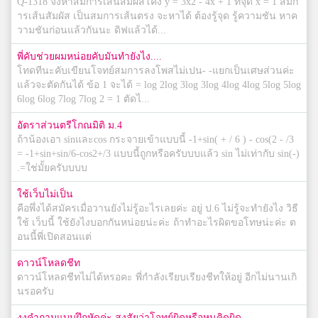
Q-1318 จงหาสมการเส้นสัมผัสโค้ง y = 3x2 - 4x + 1 ที่จุด x = 1 สมก
ารเส้นสัมผัส เป็นสมการเส้นตรง จะหาได้ ต้องรู้จุด รู้ความชัน หาค
วามชันก่อนแล้วกันนะ ดิฟแล้วได้...
พี่คับช่วยผมหน่อยคับมันทำยังไง....
โทดทีนะคับเขียนโจทย์สมการลงโพสไม่เปน- -แยกเป็นเศษส่วนค่ะ
แล้วจะตัดกันได้ ข้อ 1 จะได้ = log 2log 3log 3log 4log 4log 5log 5log
6log 6log 7log 7log 2 = 1 ตัดไ...
อัตราส่วนตรีโกณมิติ ม.4
ถ้าน้องเอา sinและcos กระจายเข้าแบบนี้ -1+sin( + / 6 ) - cos(2 - /3
= -1+sin+sin/6-cos2+/3 แบบนี้ถูกหรือครับบบแล้ว sin ไม่เท่ากับ sin(-)
.=ใช่มั้ยครับบบบ
ใช้เว็บไม่เป็น
คือพึ่งได้สมัครเมื่อวานยังไม่รู้อะไรเลยค่ะ อยู่ ป.6 ไม่รู้จะทำยังไง วิธี
ใช้ เว็บนี้ ใช้ยังไงบอกกันหน่อยน่ะค่ะ ถ้าทำอะไรผิดขอโทษน่ะค่ะ ต
อนนี้พี่เปิดสอนแต่
ดาวน์โหลดชีท
ดาวน์โหลดชีทไม่ได้หรอคะ พี่กำลังเรียบเรียงชีทให้อยู่ อีกไม่นานเกิ
นรอครับ
งงคำถามแบบฝึกหัดค่ะ สงสัยว่าโจทย์ผิดหรือหนูคิดผิด