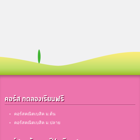
คอร์ส ทดลองเรียนฟรี
คอร์สคณิตเบสิค ม.ต้น
คอร์สคณิตเบสิค ม.ปลาย