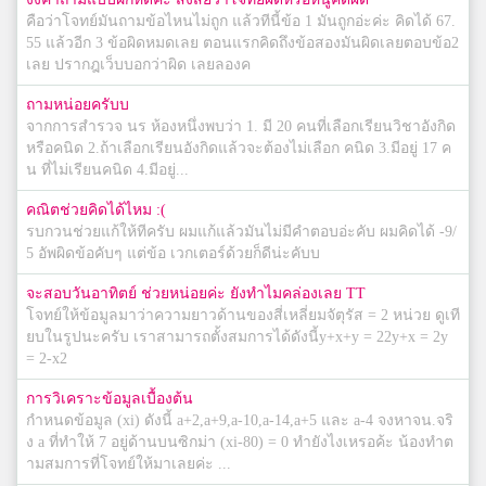
คือว่าโจทย์มันถามข้อไหนไม่ถูก แล้วทีนี้ข้อ 1 มันถูกอ่ะค่ะ คิดได้ 67.
55 แล้วอีก 3 ข้อผิดหมดเลย ตอนแรกคิดถึงข้อสองมันผิดเลยตอบข้อ2
เลย ปรากฎเว็บบอกว่าผิด เลยลองค
ถามหน่อยครับบ
จากการสำรวจ นร ห้องหนึ่งพบว่า 1. มี 20 คนที่เลือกเรียนวิชาอังกิด
หรือคนิด 2.ถ้าเลือกเรียนอังกิดแล้วจะต้องไม่เลือก คนิด 3.มีอยู่ 17 ค
น ที่ไม่เรียนคนิด 4.มีอยู่...
คณิตช่วยคิดได้ไหม :(
รบกวนช่วยแก้ให้ทีครับ ผมแก้แล้วมันไม่มีคำตอบอ่ะคับ ผมคิดได้ -9/
5 อัพผิดข้อคับๆ แต่ข้อ เวกเตอร์ด้วยก็ดีน่ะคับบ
จะสอบวันอาทิตย์ ช่วยหน่อยค่ะ ยังทำไมคล่องเลย TT
โจทย์ให้ข้อมูลมาว่าความยาวด้านของสี่เหลี่ยมจัตุรัส = 2 หน่วย ดูเที
ยบในรูปนะครับ เราสามารถตั้งสมการได้ดังนี้y+x+y = 22y+x = 2y
= 2-x2
การวิเคราะข้อมูลเบื้องต้น
กำหนดข้อมูล (xi) ดังนี้ a+2,a+9,a-10,a-14,a+5 และ a-4 จงหาจน.จริ
ง a ที่ทำให้ 7 อยู่ด้านบนซิกม่า (xi-80) = 0 ทำยังไงเหรอค้ะ น้องทำต
ามสมการที่โจทย์ให้มาเลยค่ะ ...