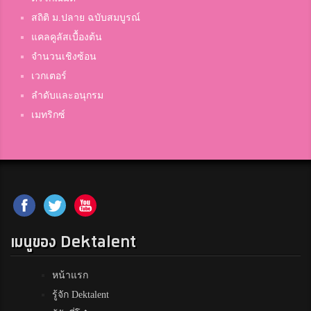
สถิติ ม.ปลาย ฉบับสมบูรณ์
แคลคูลัสเบื้องต้น
จำนวนเชิงซ้อน
เวกเตอร์
ลำดับและอนุกรม
เมทริกซ์
เมนูของ Dektalent
หน้าแรก
รู้จัก Dektalent