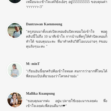
เหมือนจะเข้าใจเเต่ก็ยังเอ๋อๆ อยู่555555555­5 ขอบคุณค่า
าาาาาา<3"
Dantrawan Kaenmoung
"ครูสอนมาตั้งแต่เปิดเทอมยันปิดเทอมใม่เข้าใจ พอดู
คลิปนี้ใม่ถึง 10 นาทีเข้าใจ การบ้านที่ครูให้ทำปิดเทอมก็
ทำใด้ ขอบคุนนะคะ ที่มาทำคลิปวิดีโอแบบง่ายๆ #ขอบ
คุนจิงๆนะคะ "
M: minT
"เรียนอันนี้ทุกคริปคือเข้าใจหมด สมการว่ายากที่ไหนได้
พี่สอนแป้ปเดียวมองว่าโครตง่ายอ่ะ"
Mallika Kuanpung
"ขอบคุณมากค่ะ อยู่ม.ปลายใช้เยอะมากเลยค่ะ พึ่ง
เข้าใจเลยค่ะพี่สอนดีมาก❤"