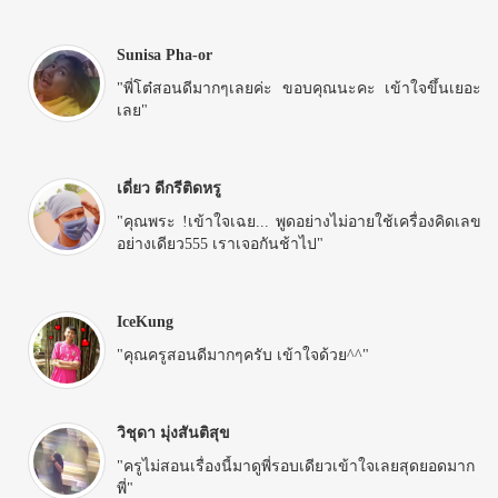
Sunisa Pha-or
"พี่โต๋สอนดีมากๆเลยค่ะ ขอบคุณนะคะ เข้าใจขึ้นเยอะ
เลย"
เดี่ยว ดีกรีติดหรู
"คุณพระ !เข้าใจเฉย... พูดอย่างไม่อายใช้เครื่องคิดเลข
อย่างเดียว555 เราเจอกันช้าไป"
IceKung
"คุณครูสอนดีมากๆครับ เข้าใจด้วย^^"
วิชุดา มุ่งสันติสุข
"ครูไม่สอนเรื่องนี้มาดูพี่รอบเดียวเข้าใจเลยสุดยอดมาก
พี่"