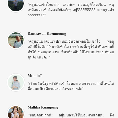
"ครูสอนเข้าใจมากๆ เลยค่ะ~ ตอนอยู่ที่โรงเรียน หนู
เหมือนจะเข้าใจเเต่ก็ยังเอ๋อๆ อยู่555555555­5 ขอบคุณค่า
าาาาาา<3"
Dantrawan Kaenmoung
"ครูสอนมาตั้งแต่เปิดเทอมยันปิดเทอมใม่เข้าใจ พอดู
คลิปนี้ใม่ถึง 10 นาทีเข้าใจ การบ้านที่ครูให้ทำปิดเทอมก็
ทำใด้ ขอบคุนนะคะ ที่มาทำคลิปวิดีโอแบบง่ายๆ #ขอบ
คุนจิงๆนะคะ "
M: minT
"เรียนอันนี้ทุกคริปคือเข้าใจหมด สมการว่ายากที่ไหนได้
พี่สอนแป้ปเดียวมองว่าโครตง่ายอ่ะ"
Mallika Kuanpung
"ขอบคุณมากค่ะ อยู่ม.ปลายใช้เยอะมากเลยค่ะ พึ่ง