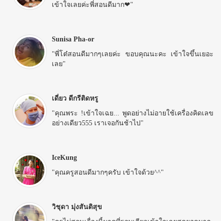
เข้าใจเลยค่ะพี่สอนดีมาก❤"
Sunisa Pha-or
"พี่โต๋สอนดีมากๆเลยค่ะ ขอบคุณนะคะ เข้าใจขึ้นเยอะ
เลย"
เดี่ยว ดีกรีติดหรู
"คุณพระ !เข้าใจเฉย... พูดอย่างไม่อายใช้เครื่องคิดเลข
อย่างเดียว555 เราเจอกันช้าไป"
IceKung
"คุณครูสอนดีมากๆครับ เข้าใจด้วย^^"
วิชุดา มุ่งสันติสุข