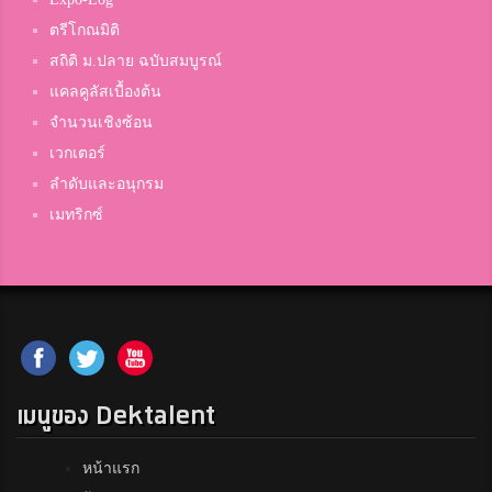
ตรีโกณมิติ
สถิติ ม.ปลาย ฉบับสมบูรณ์
แคลคูลัสเบื้องต้น
จำนวนเชิงซ้อน
เวกเตอร์
ลำดับและอนุกรม
เมทริกซ์
เมนูของ Dektalent
หน้าแรก