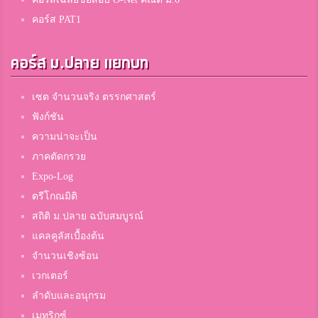
คอร์ส PAT1
คอร์ส ม.ปลาย แยกบท
เซต จำนวนจริง ตรรกศาสตร์
ฟังก์ชัน
ความน่าจะเป็น
ภาคตัดกรวย
Expo-Log
ตรีโกณมิติ
สถิติ ม.ปลาย ฉบับสมบูรณ์
แคลคูลัสเบื้องต้น
จำนวนเชิงซ้อน
เวกเตอร์
ลำดับและอนุกรม
เมทริกซ์