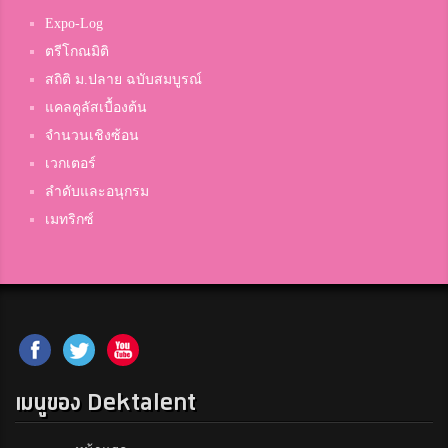
Expo-Log
ตรีโกณมิติ
สถิติ ม.ปลาย ฉบับสมบูรณ์
แคลคูลัสเบื้องต้น
จำนวนเชิงซ้อน
เวกเตอร์
ลำดับและอนุกรม
เมทริกซ์
เมนูของ Dektalent