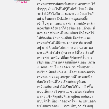
GB Wilai
เพราะอาจารย์สอนพิเศษส่วนมากชอบให้
จำๆๆๆ จำอะไรก็ไม่รู้ที่ไม่เข้าใจแล้วมัน
จะจำได้ยังไงกัน ... พอมาเจอเว็บอะไรสัก
อย่างโฆษณา Dektalent หนูลองคลิ๊ก
เข้าไปดู อ่า เทพมากเพราะแค่สมัครแล้ว
ลองเรียนครั้งแรกก็ต้องร้อง อ๋อ แล้วค่ะ พี่
สอนอย่างมีที่มาที่ไปละเอียดเข้าใจทำให้
ไม่ต้องท่องจำมากแต่ก็ยังต้องจำนะคะ
เพราะถ้าไม่ได้นิยามตายชัวร์ค่ะ จากที่
อยู่ ม. 4-5 คณิตไม่เคยเกรด 4 นะคะ พอ
มาเจอพี่เข้าไปจ้า(+อาจารย์ที่โรงเรียนที่
เคารพท่านหนึ่งเปลี่ยนทัศนะคติในการ
เรียนของเรา) แคลคูลัสก็แคลเถอะ เกรด
4 เลยค่ะ มันไม่ 4 เฉพาะวิชาพื้นฐานนะ
คะวิชาเพิ่มเติมก็ 4 ค่ะ ต้องขอบอกเลยว่า
เพราะมาเจอครูเทพๆแบบพี่ไปรอบหนึ่ง
ก่อนไปเรียนที่โรงเรียนกับครูที่เทพ
เหมือนกันเลยทำให้เรียนได้ดีมากยิ่งขึ้น
แบบเห็นผลจริงๆค่ะ ... ช่วงก่อนสอบก็จะ
มาทวนชีทพี่ดูคลิปพี่แล้วดูอีกบวกกับเอา
แบบฝึกในห้องมาลองทำใหม่ คะแนนออก
มาไม่ผิดหวังค่ะ ... ตอนนี้หนูกำเรียนอยู่