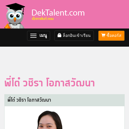
เมนู
ล็อกอินเข้าเรียน
ซื้อคอร์ส
Toggle
navigation
พี่โต๋ วชิรา โอภาสวัฒนา
พี่โต๋ วชิรา โอภาสวัฒนา