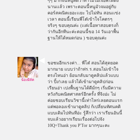
ๆๆ มากจนหนูคิดว่าทำไมไม่เจอพี่โต๋ตั้ง
นานเเล้ว เพราะตอนนี้หนูมัวจมอยู่กับ
คอร์สคณิตเยอะเเยะ ไปไม่ทัน สอนเเข่ง
เวลา ตอนนี้เรียนพี่โต๋เข้าใจโคตรๆ
จริงๆ ขอบคุณค่ะ (เเต่เนื้อหาสอบตรงก็
ว่ากันอีกทีนะค่ะตอนนี้ขอ 14 วันเอาพื้น
ฐานให้ได้หมดก่อน ) ขอบคุณค่ะ
ขอชมอีกแรงค่า... พี่โต๋ สอนได้สุดยอด
มากมาย แบบว่าถ้าท่ร.ร.สอนไม่เข้าใจ
ตรงไหนอ่า ย้อนกลับมาดูคลิปแล้วแบบ
น้องมิล์ค
ว่า ปิ้ง!เลย แล้วได้เข้ามาดูคลิปก่อน
เรียนอ่า เปงพื้นฐานได้ดีมั่กๆ เริ่มมีความ
หวังกับคณิตศาสตร์อีกครั้ง ที่จิงอ่ะ ไม่
ค่อยชอบเรียนวิชานี้เท่าไหร่เลยตอนแรก
แต่พอลองเข้ามาดูคลิป ก้เปลี่ยนทัศนคติ
แบบเดิมไปทันทีอ่ะ รู้สึกว่า เราเรียนอันนี้
จบแล้วอยากเรียนเรื่องต่อไปจัง
10Q=Thank you P'Tor มากๆนะคะ