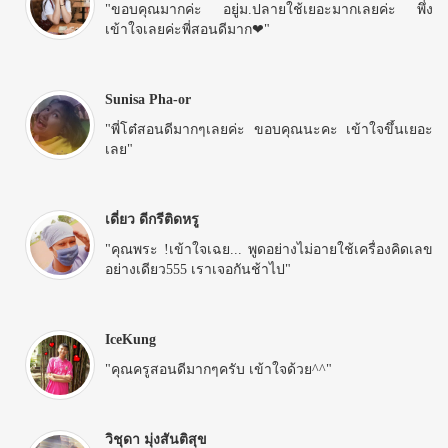
"ขอบคุณมากค่ะ อยู่ม.ปลายใช้เยอะมากเลยค่ะ พึ่ง
เข้าใจเลยค่ะพี่สอนดีมาก❤"
Sunisa Pha-or
"พี่โต๋สอนดีมากๆเลยค่ะ ขอบคุณนะคะ เข้าใจขึ้นเยอะ
เลย"
เดี่ยว ดีกรีติดหรู
"คุณพระ !เข้าใจเฉย... พูดอย่างไม่อายใช้เครื่องคิดเลข
อย่างเดียว555 เราเจอกันช้าไป"
IceKung
"คุณครูสอนดีมากๆครับ เข้าใจด้วย^^"
วิชุดา มุ่งสันติสุข