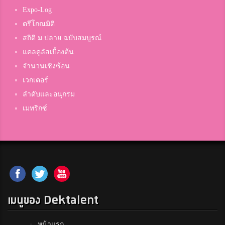
Expo-Log
ตรีโกณมิติ
สถิติ ม.ปลาย ฉบับสมบูรณ์
แคลคูลัสเบื้องต้น
จำนวนเชิงซ้อน
เวกเตอร์
ลำดับและอนุกรม
เมทริกซ์
เมนูของ Dektalent
หน้าแรก