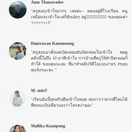
Aum Thanawadee
"ครูสอนเข้าใจมากๆ เลยค่ะ~ ตอนอยู่ที่โรงเรียน หนู
เหมือนจะเข้าใจเเต่ก็ยังเอ๋อๆ อยู่555555555­5 ขอบคุณค่า
าาาาาา<3"
Dantrawan Kaenmoung
"ครูสอนมาตั้งแต่เปิดเทอมยันปิดเทอมใม่เข้าใจ พอดู
คลิปนี้ใม่ถึง 10 นาทีเข้าใจ การบ้านที่ครูให้ทำปิดเทอมก็
ทำใด้ ขอบคุนนะคะ ที่มาทำคลิปวิดีโอแบบง่ายๆ #ขอบ
คุนจิงๆนะคะ "
M: minT
"เรียนอันนี้ทุกคริปคือเข้าใจหมด สมการว่ายากที่ไหนได้
พี่สอนแป้ปเดียวมองว่าโครตง่ายอ่ะ"
Mallika Kuanpung