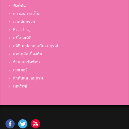
ฟังก์ชัน
ความน่าจะเป็น
ภาคตัดกรวย
Expo-Log
ตรีโกณมิติ
สถิติ ม.ปลาย ฉบับสมบูรณ์
แคลคูลัสเบื้องต้น
จำนวนเชิงซ้อน
เวกเตอร์
ลำดับและอนุกรม
เมทริกซ์