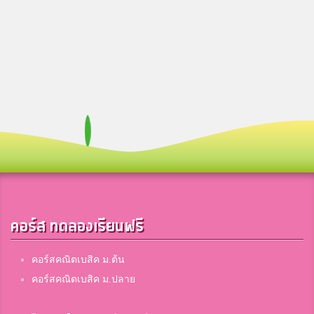
คอร์ส ทดลองเรียนฟรี
คอร์สคณิตเบสิค ม.ต้น
คอร์สคณิตเบสิค ม.ปลาย