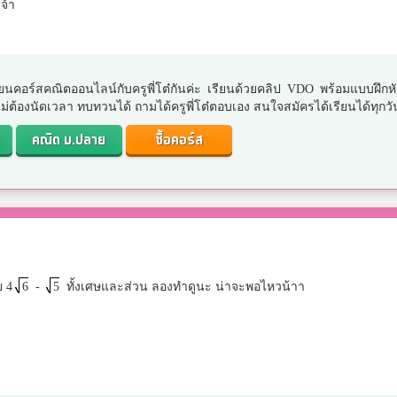
จ้า
ยนคอร์สคณิตออนไลน์กับครูพี่โต๋กันค่ะ เรียนด้วยคลิป VDO พร้อมแบบฝึกห
. ไม่ต้องนัดเวลา ทบทวนได้ ถามได้ครูพี่โต๋ตอบเอง สนใจสมัครได้เรียนได้ทุกวั
คณิต ม.ปลาย
ซื้อคอร์ส
ย 4
6
-
5
ทั้งเศษและส่วน ลองทำดูนะ น่าจะพอไหวน้าา