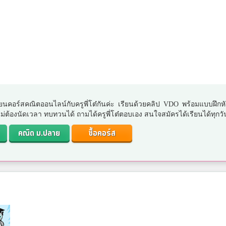
ยนคอร์สคณิตออนไลน์กับครูพี่โต๋กันค่ะ เรียนด้วยคลิป VDO พร้อมแบบฝึกห
. ไม่ต้องนัดเวลา ทบทวนได้ ถามได้ครูพี่โต๋ตอบเอง สนใจสมัครได้เรียนได้ทุกวั
คณิต ม.ปลาย
ซื้อคอร์ส