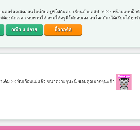
ยนคอร์สคณิตออนไลน์กับครูพี่โต๋กันค่ะ เรียนด้วยคลิป VDO พร้อมแบบฝึกห
. ไม่ต้องนัดเวลา ทบทวนได้ ถามได้ครูพี่โต๋ตอบเอง สนใจสมัครได้เรียนได้ทุกวั
คณิต ม.ปลาย
ซื้อคอร์ส
กว่าเดิม >< พับเกือบแย่แล้ว ขนาดง่ายๆนะนี่ ขอบคุณมากๆนะค้า