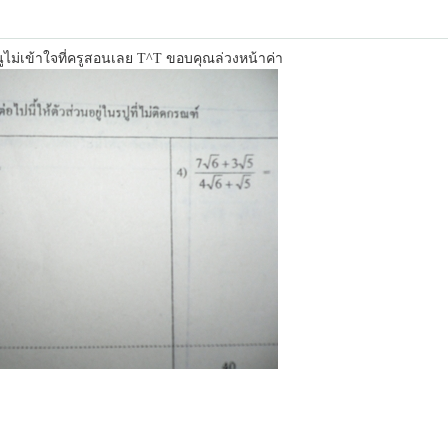
ูไม่เข้าใจที่ครูสอนเลย T^T ขอบคุณล่วงหน้าค่า