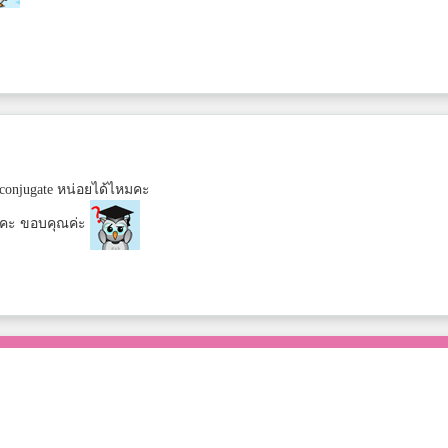
ง conjugate หน่อยได้ไหมคะ
ะคะ ขอบคุณค่ะ