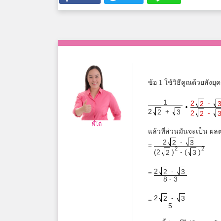
ข้อ 1 ใช้วิธีคูณด้วยสังย
1
2
-
2
2
+
2
3
2
-
2
พี่โต๋
แล้วที่ส่วนมันจะเป็น ผล
2
-
2
3
=
2
2
(2
)
- (
)
2
3
2
-
2
3
=
8 - 3
2
-
2
3
=
5