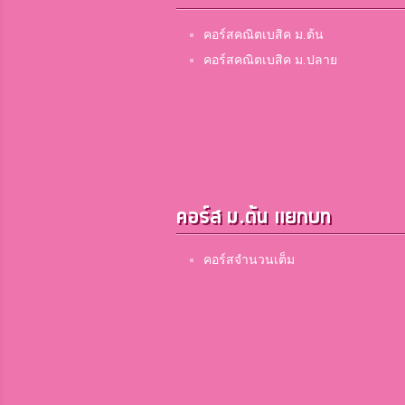
คอร์สคณิตเบสิค ม.ต้น
คอร์สคณิตเบสิค ม.ปลาย
คอร์ส ม.ต้น แยกบท
คอร์สจำนวนเต็ม