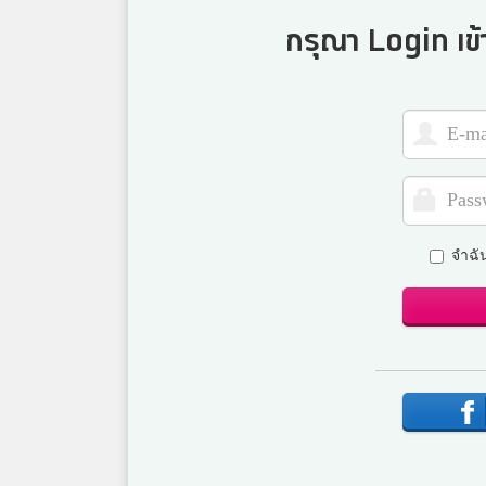
กรุณา Login เข้
จำฉั