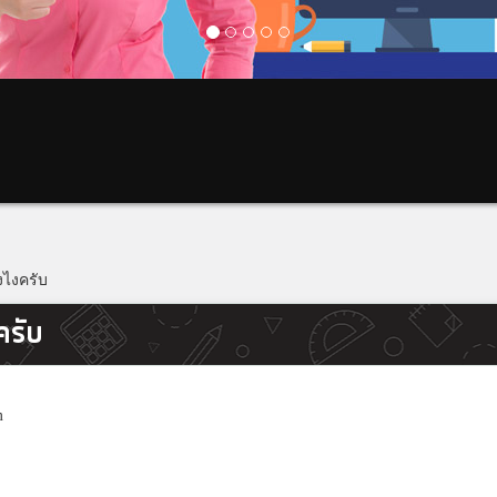
งไงครับ
ครับ
m