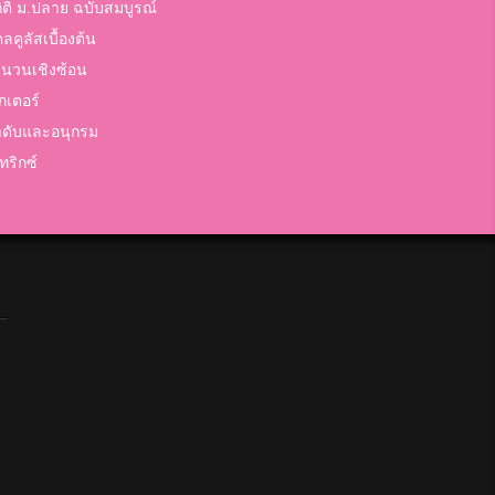
ิติ ม.ปลาย ฉบับสมบูรณ์
ลคูลัสเบื้องต้น
นวนเชิงซ้อน
กเตอร์
ดับและอนุกรม
ทริกซ์