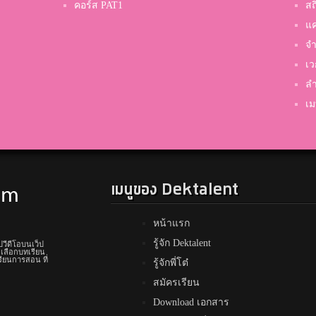
คอร์ส PAT1
สถ
แค
จำ
เว
ลำ
เม
เมนูของ Dektalent
หน้าแรก
รู้จัก Dektalent
ปวีดีโอบนเว็ป
 เลือกบทเรียน
รียนการสอน ที่
รู้จักพี่โต๋
สมัครเรียน
Download เอกสาร