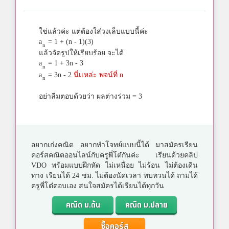
ใช่แล้วค่ะ แต่ต้องใส่วงเล็บแบบนี้ค่ะ
a
= 1 + (n - 1)(3)
n
แล้วจัดรูปให้เรียบร้อย จะได้
a
= 1 + 3n - 3
n
a
= 3n - 2
นี่เเหล่ะ พจน์ที่ n
n
อย่าลืมตอบด้วยว่า ผลต่างร่วม = 3
อยากเก่งคณิต อยากทำโจทย์แบบนี้ได้ มาสมัครเรียน
คอร์สคณิตออนไลน์กับครูพี่โต๋กันค่ะ เรียนด้วยคลิป
VDO พร้อมแบบฝึกหัด ไม่เหนื่อย ไม่ร้อน ไม่ต้องเดิน
ทาง เรียนได้ 24 ชม. ไม่ต้องนัดเวลา ทบทวนได้ ถามได้
ครูพี่โต๋ตอบเอง สนใจสมัครได้เรียนได้ทุกวัน
คณิต ม.ต้น
คณิต ม.ปลาย
ซื้อคอร์ส