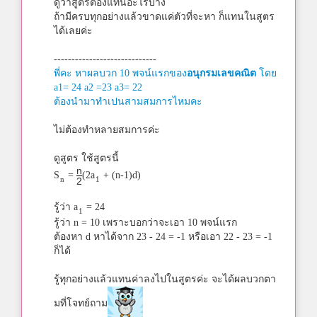
ดูว่าสูตรต้องแทนอะไรบ้าง
ถ้ามีครบทุกอย่างแล้วขาดแค่ตัวที่จะหา ก็แทนในสูตร
ได้เลยค่ะ
-----------------------------
พี่คะ หาผลบวก 10 พจน์แรกของ
อนุกรมเลขคณิต
โดย
a1= 24 a2 =23 a3= 22
ต้องนำมาทำเปนสามสมการไหมคะ
ไม่ต้องทำหลายสมการค่ะ
ดูสูตร ใช้สูตรนี้
n
S
=
(2a
+ (n-1)d)
n
1
2
รู้ว่า a
= 24
1
รู้ว่า n = 10 เพราะบอกว่าจะเอา 10 พจน์แรก
ต้องหา d หาได้จาก 23 - 24 = -1 หรือเอา 22 - 23 = -1
ก็ได้
รู้ทุกอย่างแล้วแทนค่าลงไปในสูตรค่ะ จะได้ผลบวกตา
มที่โจทย์ถาม