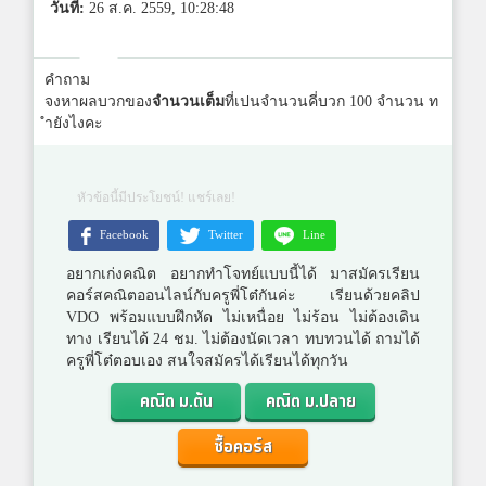
วันที่:
26 ส.ค. 2559, 10:28:48
คำถาม
จงหาผลบวกของ
จำนวนเต็ม
ที่เปนจำนวนคี่บวก 100 จำนวน ท
ำยังไงคะ
หัวข้อนี้มีประโยชน์! แชร์เลย!
Facebook
Twitter
Line
อยากเก่งคณิต อยากทำโจทย์แบบนี้ได้ มาสมัครเรียน
คอร์สคณิตออนไลน์กับครูพี่โต๋กันค่ะ เรียนด้วยคลิป
VDO พร้อมแบบฝึกหัด ไม่เหนื่อย ไม่ร้อน ไม่ต้องเดิน
ทาง เรียนได้ 24 ชม. ไม่ต้องนัดเวลา ทบทวนได้ ถามได้
ครูพี่โต๋ตอบเอง สนใจสมัครได้เรียนได้ทุกวัน
คณิต ม.ต้น
คณิต ม.ปลาย
ซื้อคอร์ส