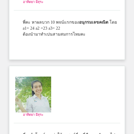
อาทิตยา มีสุระ
พี่คะ หาผลบวก 10 พจน์แรกของ
อนุกรมเลขคณิต
โดย
a1= 24 a2 =23 a3= 22
ต้องนำมาทำเปนสามสมการไหมคะ
อาทิตยา มีสุระ