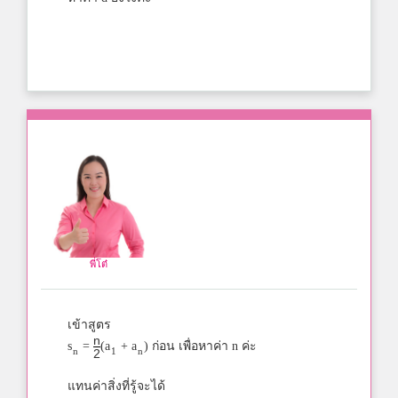
พี่โต๋
เข้าสูตร
n
s
=
(a
+ a
) ก่อน เพื่อหาค่า n ค่ะ
n
1
n
2
แทนค่าสิ่งที่รู้จะได้