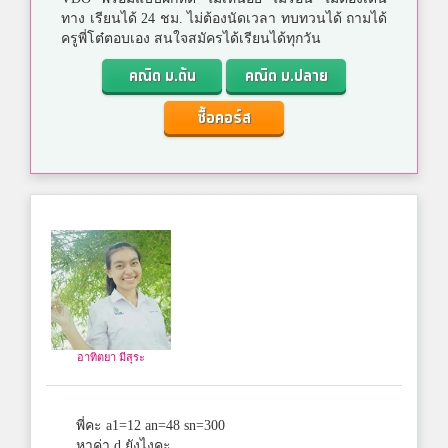
ทาง เรียนได้ 24 ชม. ไม่ต้องนัดเวลา ทบทวนได้ ถามได้
ครูพี่โต๋ตอบเอง สนใจสมัครได้เรียนได้ทุกวัน
คณิต ม.ต้น
คณิต ม.ปลาย
ซื้อคอร์ส
อาทิตยา มีสุระ
พี่คะ a1=12 an=48 sn=300
หาค่า d ยังไงคะ