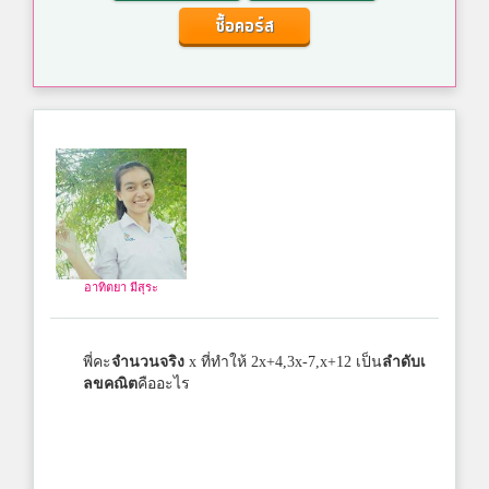
ซื้อคอร์ส
อาทิตยา มีสุระ
พี่คะ
จำนวนจริง
x ที่ทำให้ 2x+4,3x-7,x+12 เป็น
ลำดับเ
ลขคณิต
คืออะไร