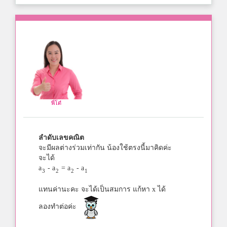
พี่โต๋
ลำดับเลขคณิต
จะมีผลต่างร่วมเท่ากัน น้องใช้ตรงนี้มาคิดค่ะ
จะได้
a
- a
= a
- a
3
2
2
1
แทนค่านะคะ จะได้เป็นสมการ แก้หา x ได้
ลองทำต่อค่ะ