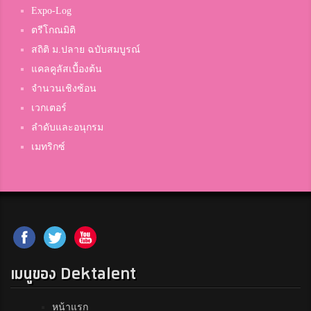
Expo-Log
ตรีโกณมิติ
สถิติ ม.ปลาย ฉบับสมบูรณ์
แคลคูลัสเบื้องต้น
จำนวนเชิงซ้อน
เวกเตอร์
ลำดับและอนุกรม
เมทริกซ์
เมนูของ Dektalent
หน้าแรก