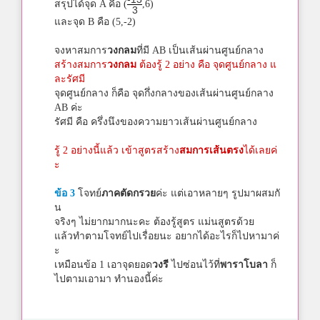
สรุปได้จุด A คือ (
,6)
3
และจุด B คือ (5,-2)
จงหาสมการ
วงกลม
ที่มี AB เป็นเส้นผ่านศูนย์กลาง
สร้างสมการ
วงกลม
ต้องรู้ 2 อย่าง คือ จุดศูนย์กลาง แ
ละรัศมี
จุดศูนย์กลาง ก็คือ จุดกึ่งกลางของเส้นผ่านศูนย์กลาง
AB ค่ะ
รัศมี คือ ครึ่งนึงของความยาวเส้นผ่านศูนย์กลาง
รู้ 2 อย่างนี้แล้ว เข้าสูตรสร้าง
สมการเส้นตรง
ได้เลยค่
ะ
ข้อ 3
โจทย์
ภาคตัดกรวย
ค่ะ แต่เอาหลายๆ รูปมาผสมกั
น
จริงๆ ไม่ยากมากนะคะ ต้องรู้สูตร แม่นสูตรด้วย
แล้วทำตามโจทย์ไปเรื่อยนะ อยากได้อะไรก็ไปหามาค่
ะ
เหมือนข้อ 1 เอาจุดยอด
วงรี
ไปซ่อนไว้ที่
พาราโบลา
ก็
ไปตามเอามา ทำนองนี้ค่ะ