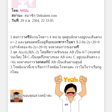
โดย:
Willla.
สถานะ:
สมาชิก Dektalent.com
วันที่:
29 ก.ย. 2564, 22:33:05
1.สมการ
วงรี
มีแกนโทยาว 4 หน่วย จุดศูนย์กลางอยู่บนเส้นตรง
x=-2 และจุดยอดหนึ่งอยู่ที่จุดยอด
พาราโบลา
X
2-8x-2y+20=0
(xกำลังสอง-8x-2y+20=0) จงหาสมการของ
วงรี
2.จุด A(a,6),B(b,-2) โดยที่ความชันของ AB เป็น-6/7 (ลบหกส่
วนเจ็ด) ให้ C เป็นจุดกึ่งกลางของ AB และ C อยู่บนเส้นตรง y
=6x จงหาสมการ
วงกลม
ที่มี AB เป็นเส้นผ่านศูนย์
3.โจทย์แนวนี้เขาเรียกว่าโจทย์อะไรหรอคะ เราไม่ใจว่าเรียกถู
กไหม
ขอบคุณล่วงหน้าค่ะ