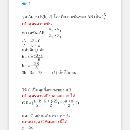
ข้อ 2
-6
จุด A(a,6),B(b,-2) โดยที่ความชันของ AB เป็น
7
เข้าสูตรความชัน
y
- y
2
1
ความชัน AB =
x
- x
2
1
-6
-2 - 6
=
7
b - a
แล้วจัดรูปค่ะ
-8
7
b - a =
-6
28
b - a =
3
3b - 3a = 28 ------(1) เก็บไว้ก่อน
ให้ C เป็นจุดกึ่งกลางของ AB
เข้าสูตรหาจุดกึ่งกลางค่ะ จะได้
a +b
6 + (-2)
a +b
C คือ (
,
) = (
, 2)
2
2
2
และ C อยู่บนเส้นตรง y = 6x
แทนค่าจุด C ที่สมการนี้ได้
y = 6x