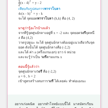
1
2
(x - 4)
= y - 2
2
เทียบกับรูปสมการ
พาราโบลา
2
4c(x - h)
= y - k
จะได้ จุดยอด
พาราโบลา
(h,k) คือ (4, 2)
มาดูว่ารู้อะไรบ้างแล้ว
จากที่รู้จุดศูนย์กลางอยู่ที่ x = -2 และ จุดยอด
วงรี
จุดหนึ่
ง คือ (4,2)
วาดรูปดูนะ จะได้ จุดศูนย์กลางต้องอยู่แนวเดียวกับจุด
ยอด ดังนั้นได้ จุดศูนย์กลางคือ (-2,2)
และได้ ค่า a (ครึ่งแกนเอก) ยาว 6 หน่วย
และจะรู้ว่าเป็น
วงรี
ตามแกน x
ตอนนี้รู้แล้วว่า
จุดศูนย์กลาง
วงรี
คือ (-2,2)
a = 6 , b = 2
เข้าสูตรสร้างสมการ
วงรี
ได้เลยค่ะ ทำต่อเองนะ
อยากเก่งคณิต อยากทำโจทย์แบบนี้ได้ มาสมัครเรียน