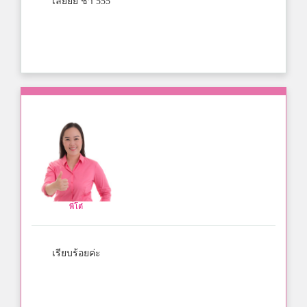
เลยยย ช้า 555
พี่โต๋
เรียบร้อยค่ะ