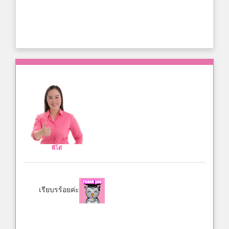
พี่โต๋
เรียบรร้อยค่ะ