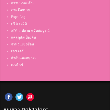
ความน่าจะเป็น
ภาคตัดกรวย
Expo-Log
ตรีโกณมิติ
สถิติ ม.ปลาย ฉบับสมบูรณ์
แคลคูลัสเบื้องต้น
จำนวนเชิงซ้อน
เวกเตอร์
ลำดับและอนุกรม
เมทริกซ์