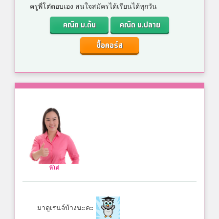
ครูพี่โต๋ตอบเอง สนใจสมัครได้เรียนได้ทุกวัน
คณิต ม.ต้น
คณิต ม.ปลาย
ซื้อคอร์ส
พี่โต๋
มาดูเรนจ์บ้างนะคะ