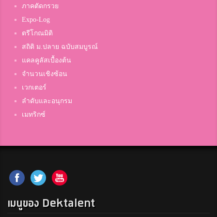
ภาคตัดกรวย
Expo-Log
ตรีโกณมิติ
สถิติ ม.ปลาย ฉบับสมบูรณ์
แคลคูลัสเบื้องต้น
จำนวนเชิงซ้อน
เวกเตอร์
ลำดับและอนุกรม
เมทริกซ์
เมนูของ Dektalent