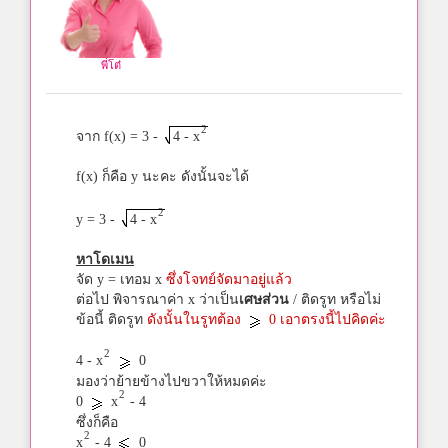
พี่โต๋
2
จาก f(x) = 3 -
4 - x
f(x) ก็คือ y นะคะ ดังนั้นจะได้
2
y = 3 -
4 - x
หาโดเมน
จัด y = เทอม x
ซึ่งโจทย์จัดมาอยู่แล้ว
ต่อไป พิจารณาค่า x ว่าเป็น
เศษส่วน
/ ติดรูท หรือไม่
ข้อนี้ ติดรูท
ดังนั้นในรูทต้อง
0 เอาตรงนี้ไปคิดค่ะ
2
4 - x
0
มองว่าย้ายข้างไปขวาให้หมดค่ะ
2
0
x
- 4
ซึ่งก็คือ
2
x
- 4
0