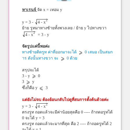
หาเรนจ์
จัด x = เทอม y
2
y = 3 -
4 - x
ย้าย รูทมาทางซ้ายทั้งพวงเลย / ย้าย y ไปทางขวา
2
4 - x
= 3 - y
จัดรูปแค่นี้พอค่ะ
ทางซ้ายติดรูท ค่าที่ออกมาจะได้
0 เสมอ เป็นสมก
าร ดังนั้นทางขวา จะ
0 ด้วย
สรุปจะได้
3 - y
0
3
y
ซึ่งก็คือ y
3
แต่ยังไม่จบ ต้องย้อนกลับไปดูที่สมการตั้งต้นด้วยค่ะ
2
y = 3 -
4 - x
ตรงรูท ถอดแล้วจะมีค่าน้อยสุดคือ 0 ---- ถ้าถดอรูทได้
0 จะได้ y = 3
ตรงรูท ถอดแล้วจะมากที่สุด คือ 2 ---- ถ้าถอดรูทได้ 2
จะได้ y = 1