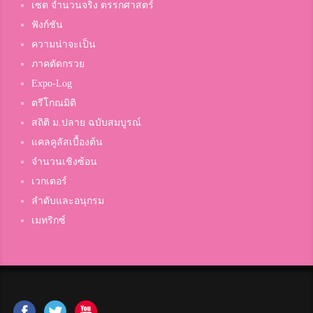
เซต จำนวนจริง ตรรกศาสตร์
ฟังก์ชัน
ความน่าจะเป็น
ภาคตัดกรวย
Expo-Log
ตรีโกณมิติ
สถิติ ม.ปลาย ฉบับสมบูรณ์
แคลคูลัสเบื้องต้น
จำนวนเชิงซ้อน
เวกเตอร์
ลำดับและอนุกรม
เมทริกซ์