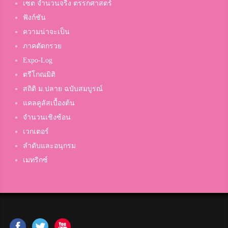
เซต จำนวนจริง ตรรกศาสตร์
ฟังก์ชัน
ความน่าจะเป็น
ภาคตัดกรวย
Expo-Log
ตรีโกณมิติ
สถิติ ม.ปลาย ฉบับสมบูรณ์
แคลคูลัสเบื้องต้น
จำนวนเชิงซ้อน
เวกเตอร์
ลำดับและอนุกรม
เมทริกซ์