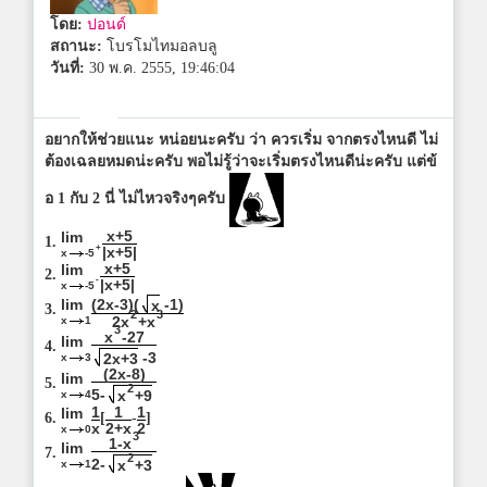
โดย:
ปอนด์
สถานะ:
โบรโมไทมอลบลู
วันที่:
30 พ.ค. 2555, 19:46:04
อยากให้ช่วยแนะ หน่อยนะครับ ว่า ควรเริ่ม จากตรงไหนดี ไม่
ต้องเฉลยหมดน่ะครับ พอไม่รู้ว่าจะเริ่มตรงไหนดีน่ะครับ แต่ข้
อ 1 กับ 2 นี่ ไม่ไหวจริงๆครับ
x+5
lim
1.
+
|x+5|
x
-5
x+5
lim
2.
-
|x+5|
x
-5
lim
(2x-3)(
-1)
x
3.
2
3
x
1
2x
+x
3
x
-27
lim
4.
-3
x
3
2x+3
(2x-8)
lim
5.
2
5-
x
4
x
+9
1
1
1
lim
6.
[
-
]
x
2+x
2
x
0
3
1-x
lim
7.
2
2-
x
1
x
+3