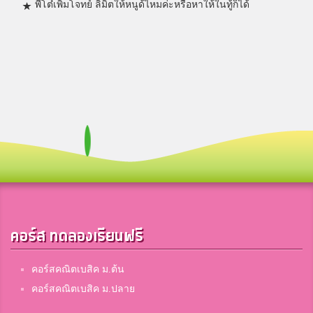
พี่โต๋เพิ่มโจทย์ ลิมิตให้หนูด้ไหมค่ะหรือหาให้ในทู้ก็ได้
คอร์ส ทดลองเรียนฟรี
คอร์สคณิตเบสิค ม.ต้น
คอร์สคณิตเบสิค ม.ปลาย