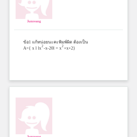
Jumreang
ข้อ1 แก้หน่อยนะคะพิมพ์ผิด ต้องเป็น
2
2
A={ x l lx
-x-20l = x
+x+2}
Jumreang