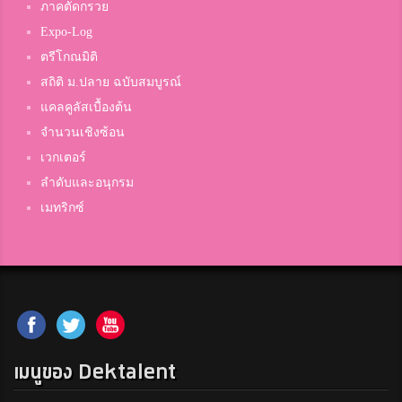
ภาคตัดกรวย
Expo-Log
ตรีโกณมิติ
สถิติ ม.ปลาย ฉบับสมบูรณ์
แคลคูลัสเบื้องต้น
จำนวนเชิงซ้อน
เวกเตอร์
ลำดับและอนุกรม
เมทริกซ์
เมนูของ Dektalent