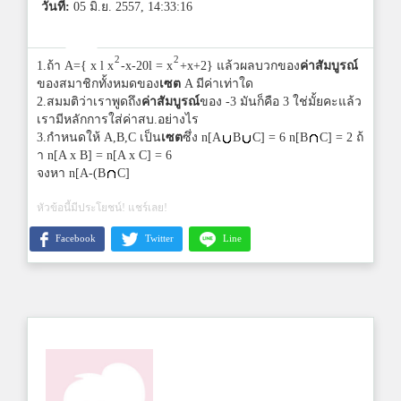
วันที่:
05 มิ.ย. 2557, 14:33:16
2
2
1.ถ้า A={ x l x
-x-20l = x
+x+2} แล้วผลบวกของ
ค่าสัมบูรณ์
ของสมาชิกทั้งหมดของ
เซต
A มีค่าเท่าใด
2.สมมติว่าเราพูดถึง
ค่าสัมบูรณ์
ของ -3 มันก็คือ 3 ใช่มั้ยคะแล้ว
เรามีหลักการใส่ค่าสบ.อย่างไร
3.กำหนดให้ A,B,C เป็น
เซต
ซึ่ง n[A
B
C] = 6 n[B
C] = 2 ถ้
า n[A x B] = n[A x C] = 6
จงหา n[A-(B
C]
หัวข้อนี้มีประโยชน์! แชร์เลย!
Facebook
Twitter
Line