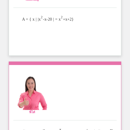
2
2
A = { x | |x
-x-20 | = x
+x+2}
พี่โต๋