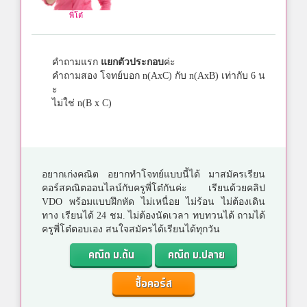
พี่โต๋
คำถามแรก
แยกตัวประกอบ
ค่ะ
คำถามสอง โจทย์บอก n(AxC) กับ n(AxB) เท่ากับ 6 น
ะ
ไม่ใช่ n(B x C)
อยากเก่งคณิต อยากทำโจทย์แบบนี้ได้ มาสมัครเรียน
คอร์สคณิตออนไลน์กับครูพี่โต๋กันค่ะ เรียนด้วยคลิป
VDO พร้อมแบบฝึกหัด ไม่เหนื่อย ไม่ร้อน ไม่ต้องเดิน
ทาง เรียนได้ 24 ชม. ไม่ต้องนัดเวลา ทบทวนได้ ถามได้
ครูพี่โต๋ตอบเอง สนใจสมัครได้เรียนได้ทุกวัน
คณิต ม.ต้น
คณิต ม.ปลาย
ซื้อคอร์ส