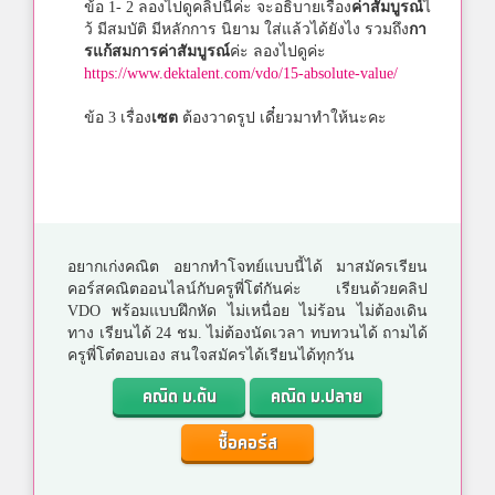
ข้อ 1- 2 ลองไปดูคลิปนี้ค่ะ จะอธิบายเรื่อง
ค่าสัมบูรณ์
ไ
ว้ มีสมบัติ มีหลักการ นิยาม ใส่แล้วได้ยังไง รวมถึง
กา
รแก้สมการ
ค่าสัมบูรณ์
ค่ะ ลองไปดูค่ะ
https://www.dektalent.com/vdo/15-absolute-value/
ข้อ 3 เรื่อง
เซต
ต้องวาดรูป เดี๋ยวมาทำให้นะคะ
อยากเก่งคณิต อยากทำโจทย์แบบนี้ได้ มาสมัครเรียน
คอร์สคณิตออนไลน์กับครูพี่โต๋กันค่ะ เรียนด้วยคลิป
VDO พร้อมแบบฝึกหัด ไม่เหนื่อย ไม่ร้อน ไม่ต้องเดิน
ทาง เรียนได้ 24 ชม. ไม่ต้องนัดเวลา ทบทวนได้ ถามได้
ครูพี่โต๋ตอบเอง สนใจสมัครได้เรียนได้ทุกวัน
คณิต ม.ต้น
คณิต ม.ปลาย
ซื้อคอร์ส