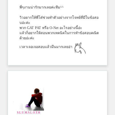
พี่ๆงานน่ารักมากเลยค่ะทีม^^
วิวอยากให้พี่โต๋ช่วยทำตัวอย่างจากโจทย์ที่มีในข้อสอ
บอ่ะค่ะ
พวก GAT PAT หรือ O-Net อะไรอย่างนี้อ่ะ
แล้วก็อยากให้สอนพวกเทคนิคในการทำข้อสอบคณิต
ด้วยอ่ะค่ะ
เวลาเจอเจอสอบแล้วมึนมากเลยอ่า
S.L.U.M.S.L.O.T.H