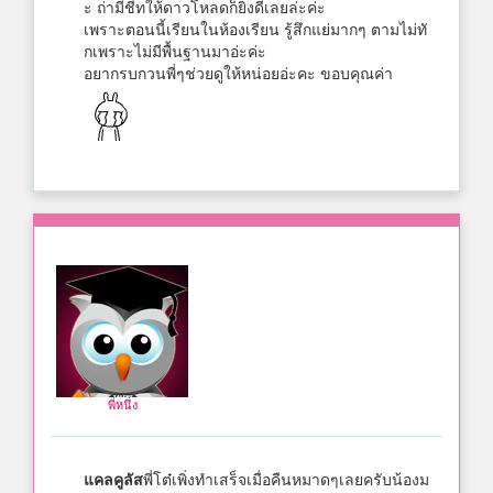
ะ ถ่ามีชีทให้ดาวโหลดก็ยิ่งดีเลยล่ะค่ะ
เพราะตอนนี้เรียนในห้องเรียน รู้สึกแย่มากๆ ตามไม่ทั
กเพราะไม่มีพื้นฐานมาอ่ะค่ะ
อยากรบกวนพี่ๆช่วยดูให้หน่อยอ่ะคะ ขอบคุณค่า
พี่หนึ่ง
แคลคูลัส
พี่โต๋เพิ่งทำเสร็จเมื่อคืนหมาดๆเลยครับน้องม