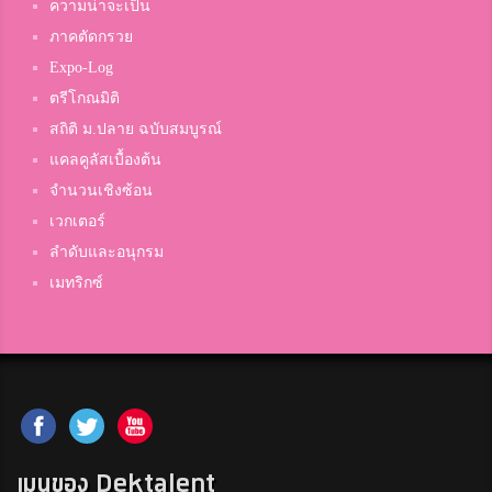
ความน่าจะเป็น
ภาคตัดกรวย
Expo-Log
ตรีโกณมิติ
สถิติ ม.ปลาย ฉบับสมบูรณ์
แคลคูลัสเบื้องต้น
จำนวนเชิงซ้อน
เวกเตอร์
ลำดับและอนุกรม
เมทริกซ์
เมนูของ Dektalent