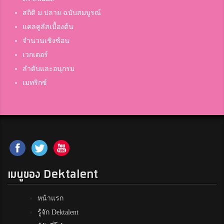
สถิติ ม.ปลาย ฉบับสมบูรณ์
แคลคูลัสเบื้องต้น
จำนวนเชิงซ้อน
เวกเตอร์
ลำดับและอนุกรม
เมทริกซ์
เมนูของ Dektalent
หน้าแรก
รู้จัก Dektalent