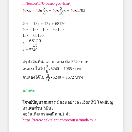
m/lesson/170-basic-gcd-lcm/
)
3
3
40
x =
40
x +
40
x +
40
1703
8
10
40x = 15x + 12x + 68120
40x - 15x - 12x = 68120
13x = 68120
68120
x =
13
x = 5240
สรุป เงินที่พ่อเอามาแบ่ง คือ 5240 บาท
3
คนแรกได้ไป
5240 = 1965 บาท
8
3
คนสองได้ไป
5240 = 1572 บาท
10
ตอบค่ะ
โจทย์ปัญหาสมการ
มีสอนอย่างละเอียดที่นี่ โจทย์ปัญ
หา
เศษส่วน
ก็มีนะ
คอร์สเพิ่มเกรด
คณิต ม.1
ค่ะ
https://www.dektalent.com/course/math-m1/