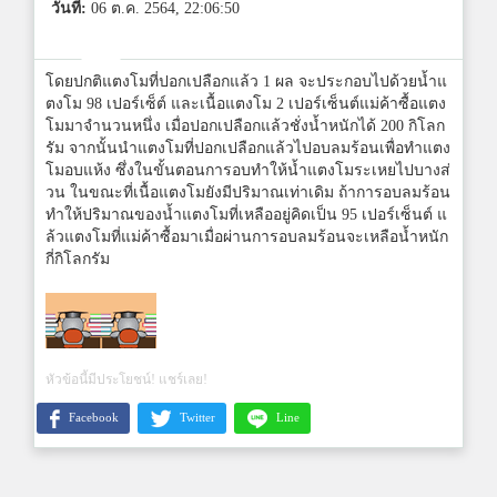
วันที่:
06 ต.ค. 2564, 22:06:50
โดยปกติแตงโมที่ปอกเปลือกแล้ว 1 ผล จะประกอบไปด้วยน้ำแ
ตงโม 98 เปอร์เซ็ต์ และเนื้อแตงโม 2 เปอร์เซ็นต์แม่ค้าซื้อแตง
โมมาจำนวนหนึ่ง เมื่อปอกเปลือกแล้วชั่งน้ำหนักได้ 200 กิโลก
รัม จากนั้นนำแตงโมที่ปอกเปลือกแล้วไปอบลมร้อนเพื่อทำแตง
โมอบแห้ง ซึ่งในขั้นตอนการอบทำให้น้ำแตงโมระเหยไปบางส่
วน ในขณะที่เนื้อแตงโมยังมีปริมาณเท่าเดิม ถ้าการอบลมร้อน
ทำให้ปริมาณของน้ำแตงโมที่เหลืออยู่คิดเป็น 95 เปอร์เซ็นต์ แ
ล้วแตงโมที่แม่ค้าซื้อมาเมื่อผ่านการอบลมร้อนจะเหลือน้ำหนัก
กี่กิโลกรัม
หัวข้อนี้มีประโยชน์! แชร์เลย!
Facebook
Twitter
Line