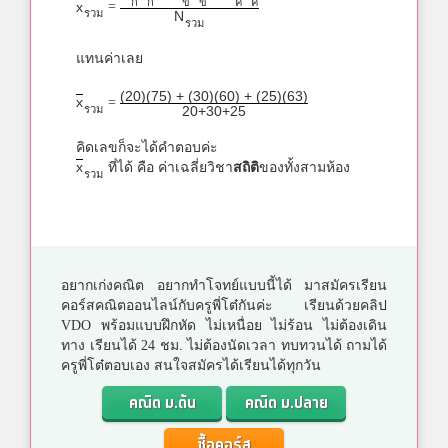
ก
ก
ข
ข
ค
ค
x
=
รวม
N
รวม
แทนค่าเลย
(20)(75) + (30)(60) + (25)(63)
x
=
รวม
20+30+25
คิดเลขก็จะได้คำตอบค่ะ
x
ที่ได้ คือ ค่าเฉลี่ยวิชา
สถิติ
ของทั้งสามห้อง
รวม
อยากเก่งคณิต อยากทำโจทย์แบบนี้ได้ มาสมัครเรียน
คอร์สคณิตออนไลน์กับครูพี่โต๋กันค่ะ เรียนด้วยคลิป
VDO พร้อมแบบฝึกหัด ไม่เหนื่อย ไม่ร้อน ไม่ต้องเดิน
ทาง เรียนได้ 24 ชม. ไม่ต้องนัดเวลา ทบทวนได้ ถามได้
ครูพี่โต๋ตอบเอง สนใจสมัครได้เรียนได้ทุกวัน
คณิต ม.ต้น
คณิต ม.ปลาย
ซื้อคอร์ส