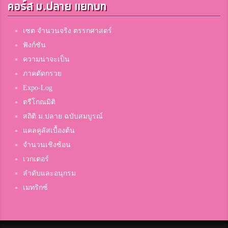
คอร์ส ม.ปลาย แยกบท
เซต จำนวนจริง ตรรกศาสตร์
ฟังก์ชัน
ความน่าจะเป็น
ภาคตัดกรวย
Expo-Log
ตรีโกณมิติ
สถิติ ม.ปลาย ฉบับสมบูรณ์
แคลคูลัสเบื้องต้น
จำนวนเชิงซ้อน
เวกเตอร์
ลำดับและอนุกรม
เมทริกซ์