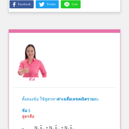
Facebook
Twitter
Line
พี่โต๋
ทั้งสองข้อ ใช้สูตรหา
ค่าเฉลี่ยเลขคณิตรวม
ค่ะ
ข้อ 5
สูตรคือ
N
x
+ N
x
+ N
x