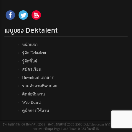
เมนูของ Dektalent
หน้าแรก
รู้จัก Dektalent
รู้จักพี่โต๋
สมัครเรียน
Download เอกสาร
รวมคำถามที่พบบ่อย
ติดต่อทีมงาน
Web Board
คู่มือการใช้งาน
อัพเดทล่าสุด: 06 สิงหาคม 2569 สงวนลิขสิทธิ์ 2553-2566 DekTalent.com การบ้านการวัดค่า
กลางขอข้อมูล Page Load Time: 0.033 วินาที IN