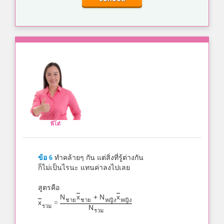
พี่โต๋
ข้อ 6
ทำคล้ายๆ กัน แต่สิ่งที่รู้ต่างกัน
ก็ไม่เป็นไรนะ แทนค่าลงไปเลย
สูตรคือ
N
x
+ N
x
ชาย
ชาย
หญิง
หญิง
x
=
รวม
N
รวม