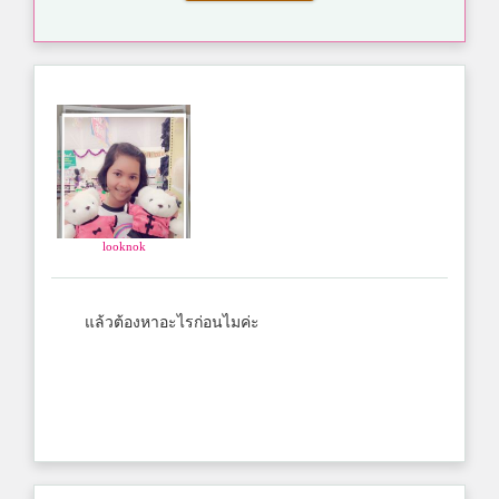
looknok
แล้วต้องหาอะไรก่อนไมค่ะ