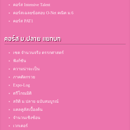
คอร์ส Intensive Talent
คอร์สเฉลยข้อสอบ O-Net คณิต ม.6
คอร์ส PAT1
คอร์ส ม.ปลาย แยกบท
เซต จำนวนจริง ตรรกศาสตร์
ฟังก์ชัน
ความน่าจะเป็น
ภาคตัดกรวย
Expo-Log
ตรีโกณมิติ
สถิติ ม.ปลาย ฉบับสมบูรณ์
แคลคูลัสเบื้องต้น
จำนวนเชิงซ้อน
เวกเตอร์