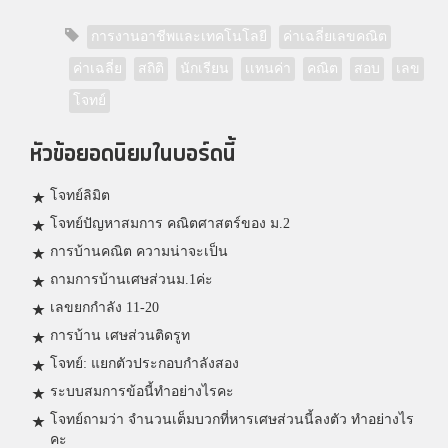
การงานอาชีพและเทคโนโลยี
ค่าเฉลี่ยเลขคณิต
ค่าเฉลี่ย
สถิติ
นักเรียน
เเทนค่า
คณิต
สอบ
เลข
โจทย์
หัวข้อยอดนิยมในบอร์ดนี้
โจทย์ลิมิต
โจทย์ปัญหาสมการ คณิตศาสตร์ของ ม.2
การบ้านคณิต ความน่าจะเป็น
ถามการบ้านเศษส่วนม.1ค่ะ
เลขยกกำลัง 11-20
การบ้าน เศษส่วนติดรูท
โจทย์: แยกตัวประกอบกำลังสอง
ระบบสมการข้อนี้ทำอย่างไรคะ
โจทย์ถามว่า จำนวนเต็มบวกที่หารเศษส่วนนี้ลงตัว ทำอย่างไร
คะ