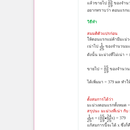
15
แล้วขายไป
ของจำนวนม
19
อยากทราบว่า ตอนแรกแม่ค
วิธีทำ
สมมติตัวแปรก่อน
ให้ตอนแรกแม่ค้ามีมะม่วง
1
เน่าไป
ของจำนวนมะม
25
ดังนั้น มะม่วงที่ไม่เน่า 
15
ขายไป =
ของจำนวนมะ
19
ได้เพิ่มมา = 379 ผล ทำ
ตั้งสมการได้ว่า
มะม่วงตอนแรกทั้งหมด = 
สรุปนะ มะม่วงที่เน่า กับ
1
15
24
x + (
x) = 379
25
19
25
แก้สมการนี้จะได้ x ซึ่งก็ค