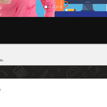
ค่ะ
m