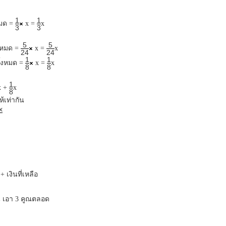
1
1
หมด =
x =
x
3
3
5
5
งหมด =
x =
x
24
24
1
1
ั้งหมด =
x =
x
8
8
1
x +
x
8
้เท่ากัน
x
+ เงินที่เหลือ
น เอา 3 คูณตลอด