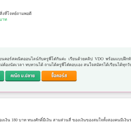
สิ่งที่โจทย์ถามพอดี
 บาท
ยนคอร์สคณิตออนไลน์กับครูพี่โต๋กันค่ะ เรียนด้วยคลิป VDO พร้อมแบบฝึกห
. ไม่ต้องนัดเวลา ทบทวนได้ ถามได้ครูพี่โต๋ตอบเอง สนใจสมัครได้เรียนได้ทุกวั
คณิต ม.ปลาย
ซื้อคอร์ส
งเงิน 180 บาท ทนงศักดิ์มีเงิน สามส่วนสี่ ของเงินของสมใจทั้งสองคนมีเงิน