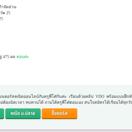
กำจัดส่วน
9
25
25
ู่ 475 ผล
ตอบค่ะ
ยนคอร์สคณิตออนไลน์กับครูพี่โต๋กันค่ะ เรียนด้วยคลิป VDO พร้อมแบบฝึกห
. ไม่ต้องนัดเวลา ทบทวนได้ ถามได้ครูพี่โต๋ตอบเอง สนใจสมัครได้เรียนได้ทุกวั
คณิต ม.ปลาย
ซื้อคอร์ส