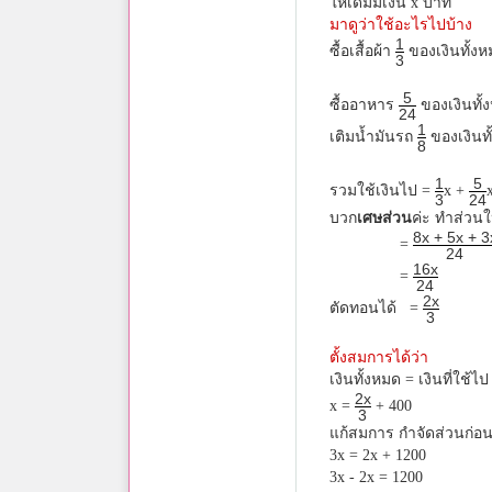
ให้เดิมมีเงิน x บาท
มาดูว่าใช้อะไรไปบ้าง
1
ซื้อเสื้อผ้า
ของเงินทั้ง
3
5
ซื้ออาหาร
ของเงินทั้
24
1
เติมน้ำมันรถ
ของเงินท
8
1
5
รวมใช้เงินไป =
x +
3
24
บวก
เศษส่วน
ค่ะ ทำส่วนให
8x + 5x + 3
=
24
16x
=
24
2x
ตัดทอนได้ =
3
ตั้งสมการได้ว่า
เงินทั้งหมด = เงินที่ใช้ไป 
2x
x =
+ 400
3
แก้สมการ กำจัดส่วนก่อ
3x = 2x + 1200
3x - 2x = 1200