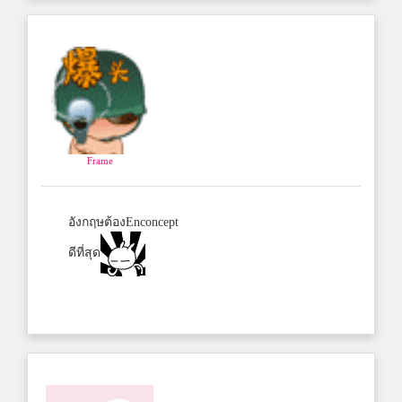
Frame
อังกฤษต้องEnconcept
ดีที่สุด