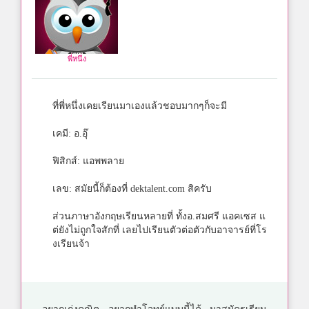
พี่หนึ่ง
ที่พี่หนึ่งเคยเรียนมาเองแล้วชอบมากๆก็จะมี
เคมี: อ.อุ๊
ฟิสิกส์: แอพพลาย
เลข: สมัยนี้ก็ต้องที่ dektalent.com สิครับ
ส่วนภาษาอังกฤษเรียนหลายที่ ทั้งอ.สมศรี แอคเซส แ
ต่ยังไม่ถูกใจสักที่ เลยไปเรียนตัวต่อตัวกับอาจารย์ที่โร
งเรียนจ้า