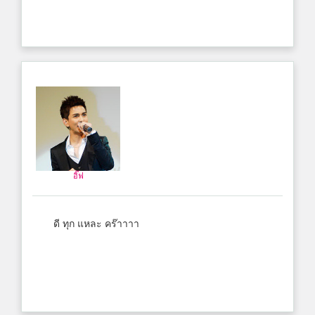
อิ๊ฟ
ดี ทุก แหละ คร๊าาาา