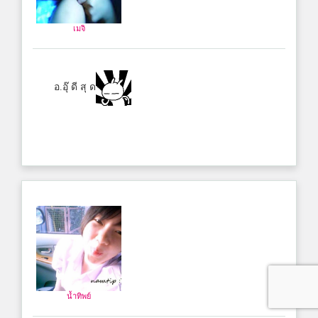
เมจิ
อ.อุ๊ ดี สุ ด
น้ำทิพย์