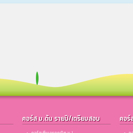
คอร์ส ม.ต้น รายปี/เตรียมสอบ
คอร์
คอร์สเพิ่มเกรดคณิต ม.1
คอ