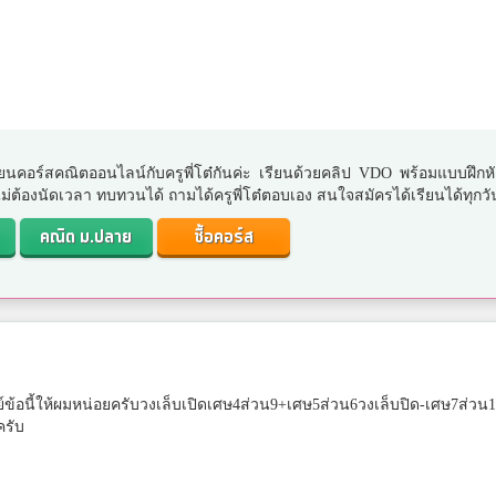
ยนคอร์สคณิตออนไลน์กับครูพี่โต๋กันค่ะ เรียนด้วยคลิป VDO พร้อมแบบฝึกห
. ไม่ต้องนัดเวลา ทบทวนได้ ถามได้ครูพี่โต๋ตอบเอง สนใจสมัครได้เรียนได้ทุกวั
คณิต ม.ปลาย
ซื้อคอร์ส
้อนี้ให้ผมหน่อยครับวงเล็บเปิดเศษ4ส่วน9+เศษ5ส่วน6วงเล็บปิด-เศษ7ส่วน
ครับ