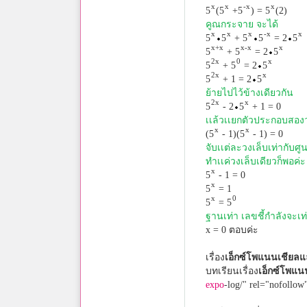
x
x
-x
x
5
(5
+5
) = 5
(2)
คูณกระจาย จะได้
x
x
x
-x
x
5
5
+ 5
5
= 2
5
x+x
x-x
x
5
+ 5
= 2
5
2x
0
x
5
+ 5
= 2
5
2x
x
5
+ 1 = 2
5
ย้ายไปไว้ข้างเดียวกัน
2x
x
5
- 2
5
+ 1 = 0
เเล้วเเยกตัวประกอบสองว
x
x
(5
- 1)(5
- 1) = 0
จับเเต่ละวงเล็บเท่ากับศู
ทำเเค่วงเล็บเดียวก็พอค่ะ
x
5
- 1 = 0
x
5
= 1
x
0
5
= 5
ฐานเท่า เลขชี้กำลังจะเท่
x = 0 ตอบค่ะ
เรื่อง
เอ็กซ์โพแนนเชียลแ
บทเรียนเรื่อง
เอ็กซ์โพแน
expo
-log/" rel="nofollow