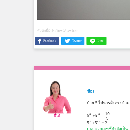
หัวข้อนี้มีประโยชน์! แชร์เลย!
Facebook
Twitter
Line
ข้อ1
ย้าย 5 ไปหารฝั่งตรงข้าม
10
x
-x
5
+5
=
พี่โต๋
5
x
-x
5
+5
= 2
เวลาเจอเลขชี้กำลังเป็น 