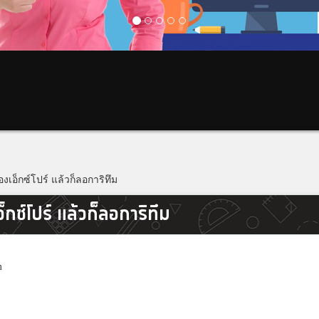
งเอ็กซ์โปร์ แล้วก็ลอการิทึม
็กซ์โปร์ แล้วก็ลอการิทึม
m