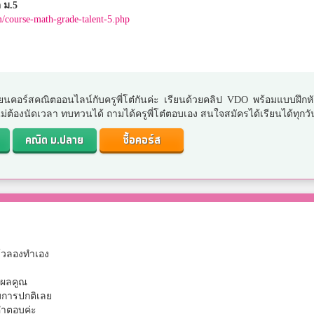
 ม.5
m/course-math-grade-talent-5.php
ยนคอร์สคณิตออนไลน์กับครูพี่โต๋กันค่ะ เรียนด้วยคลิป VDO พร้อมแบบฝึกห
. ไม่ต้องนัดเวลา ทบทวนได้ ถามได้ครูพี่โต๋ตอบเอง สนใจสมัครได้เรียนได้ทุกวั
คณิต ม.ปลาย
ซื้อคอร์ส
ล้วลองทำเอง
อกผลคูณ
มการปกติเลย
้คำตอบค่ะ