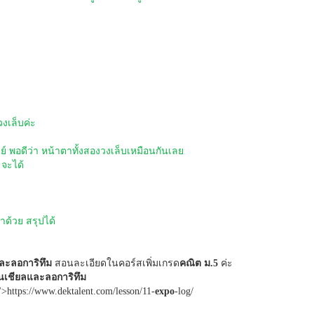
งเล็บค่ะ
นย์ พอดีว่า หน้าตาทั้งสองวงเล็บเหมือนกันเลย
 จะได้
าด้วย สรุปได้
ละลอการิทึม
สอนละเอียดในคอร์สเพิ่มเกรด
คณิต ม.5
ค่ะ
นเชียลและลอการิทึม
">https://www.dektalent.com/lesson/11-
expo
-log/