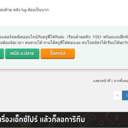
อบด้วย หลัง log ต้องเป็นบวก
ยนคอร์สคณิตออนไลน์กับครูพี่โต๋กันค่ะ เรียนด้วยคลิป VDO พร้อมแบบฝึกห
. ไม่ต้องนัดเวลา ทบทวนได้ ถามได้ครูพี่โต๋ตอบเอง สนใจสมัครได้เรียนได้ทุกวั
คณิต ม.ปลาย
ซื้อคอร์ส
แสดงหน้าที่ 1 จากทั้งห
«
1
่องเอ็กซ์โปร์ แล้วก็ลอการิทึม