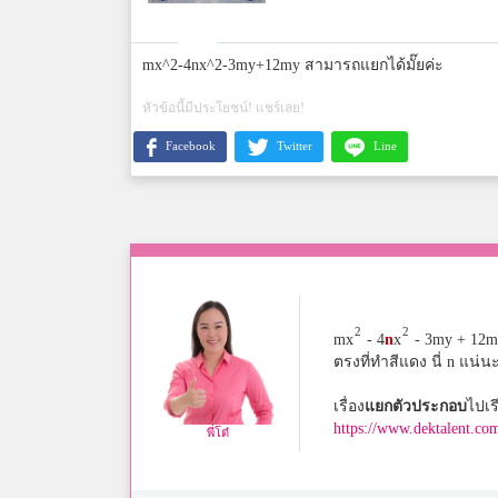
mx^2-4nx^2-3my+12my สามารถแยกได้มั๊ยค่ะ
หัวข้อนี้มีประโยชน์! แชร์เลย!
Facebook
Twitter
Line
2
2
mx
- 4
n
x
- 3my + 12m
ตรงที่ทำสีแดง นี่ n แน่น
เรื่อง
แยกตัวประกอบ
ไปเร
https://www.dektalent.com
พี่โต๋