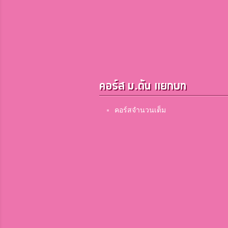
คอร์ส ม.ต้น แยกบท
คอร์สจำนวนเต็ม