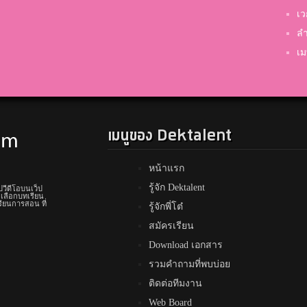
เว
ลำ
เม
เมนูของ Dektalent
หน้าแรก
รู้จัก Dektalent
ปวีดีโอบนเว็ป
 เลือกบทเรียน
รียนการสอน ที่
รู้จักพี่โต๋
สมัครเรียน
Download เอกสาร
รวมคำถามที่พบบ่อย
ติดต่อทีมงาน
Web Board