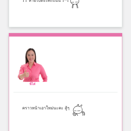
TT หายไปตั้ง1คะแนน T^T
พี่โต๋
คราวหน้าเอาใหม่นะคะ สู้ๆ