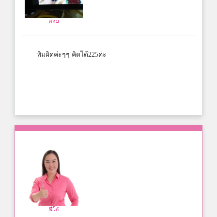
ออม
พิมผิดค่ะๆๆ คิดได้225ค่ะ
พี่โต๋