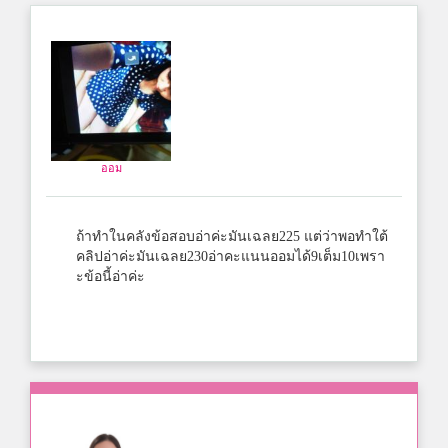
ออม
ถ้าทำในคลังข้อสอบอ่าค่ะมันเฉลย225 แต่ว่าพอทำใต้
คลิปอ่าค่ะมันเฉลย230อ่าคะแนนออมได้9เต็ม10เพรา
ะข้อนี้อ่าค่ะ