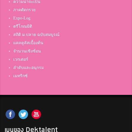
ความน่าจะเป็น
ภาคตัดกรวย
Expo-Log
ตรีโกณมิติ
สถิติ ม.ปลาย ฉบับสมบูรณ์
แคลคูลัสเบื้องต้น
จำนวนเชิงซ้อน
เวกเตอร์
ลำดับและอนุกรม
เมทริกซ์
เมนูของ Dektalent