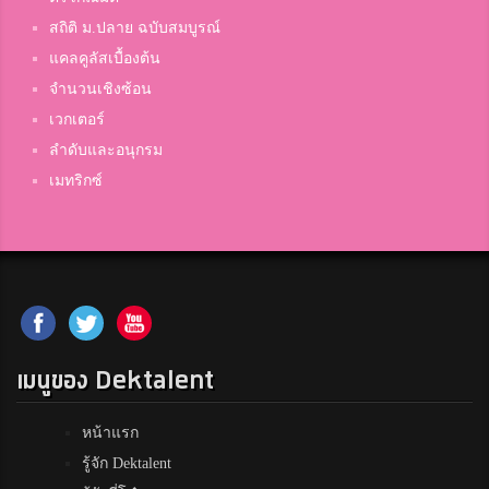
สถิติ ม.ปลาย ฉบับสมบูรณ์
แคลคูลัสเบื้องต้น
จำนวนเชิงซ้อน
เวกเตอร์
ลำดับและอนุกรม
เมทริกซ์
เมนูของ Dektalent
หน้าแรก
รู้จัก Dektalent