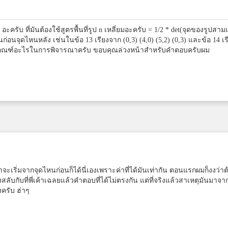
4 อะครับ ที่มันต้องใช้สูตรพื้นที่รูป n เหลี่ยมอะครับ = 1/2 * det(จุดของรูปสามเ
่อนจุดไหนหลัง เช่นในข้อ 13 เรียงจาก (0,3) (4,0) (5,2) (0,3) และข้อ 14 เร
้หลักเกณฑ์อะไรในการพิจารณาครับ ขอบคุณล่วงหน้าสำหรับคำตอบครับผม
จะเริ่มจากจุดไหนก่อนก็ได้นี่เองเพราะค่าที่ได้มันเท่ากัน ตอนแรกผมก็งงว่าต
สลับกับที่พี่เค้าเฉลยแล้วคำตอบที่ได้ไม่ตรงกัน แต่ที่จริงแล้วสาเหตุมันมาจา
ครับ ฮ่าๆ