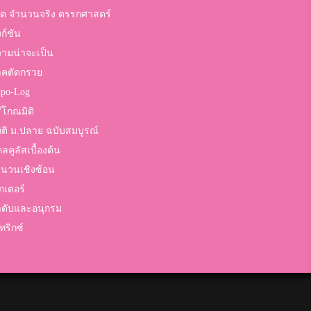
ต จำนวนจริง ตรรกศาสตร์
งก์ชัน
ามน่าจะเป็น
าคตัดกรวย
po-Log
ีโกณมิติ
ิติ ม.ปลาย ฉบับสมบูรณ์
ลคูลัสเบื้องต้น
นวนเชิงซ้อน
กเตอร์
ดับและอนุกรม
ทริกซ์