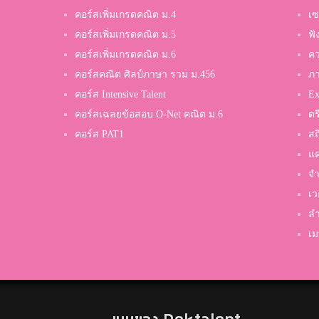
คอร์สเพิ่มเกรดคณิต ม.4
เซ
คอร์สเพิ่มเกรดคณิต ม.5
ฟั
คอร์สเพิ่มเกรดคณิต ม.6
คว
คอร์สคณิต ศิลป์ภาษา รวม ม.456
ภ
คอร์ส Intensive Talent
Ex
คอร์สเฉลยข้อสอบ O-Net คณิต ม.6
ตร
คอร์ส PAT1
สถ
แค
จำ
เว
ลำ
เม