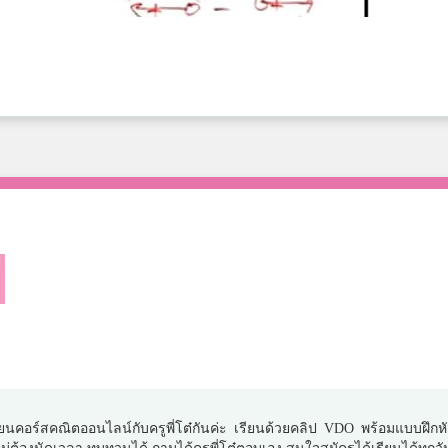
ยนคอร์สคณิตออนไลน์กับครูพี่โต๋กันค่ะ เรียนด้วยคลิป VDO พร้อมแบบฝึกห