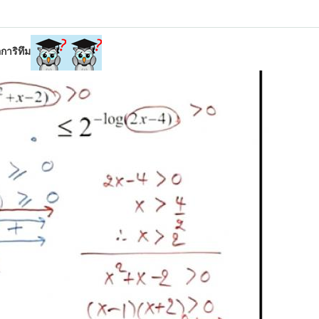
การิทึม