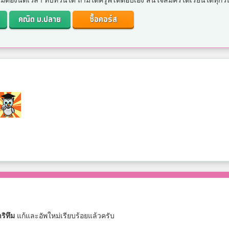
. ไม่ต้องนัดเวลา ทบทวนได้ ถามได้ครูพี่โต๋ตอบเอง สนใจสมัครได้เรียนได้ทุกวั
คณิต ม.ปลาย
ซื้อคอร์ส
ริทึม
แก้และอัพใหม่เรียบร้อยแล้วครับ