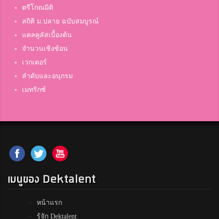
ตรีโกณมิติ
สถิติ ม.ปลาย ฉบับสมบูรณ์
แคลคูลัสเบื้องต้น
จำนวนเชิงซ้อน
เวกเตอร์
ลำดับและอนุกรม
เมทริกซ์
เมนูของ Dektalent
หน้าแรก
รู้จัก Dektalent