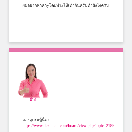
ผมอยากหาค่าyโดยทำxให้เท่ากันครับทำยังไงครับ
พี่โต๋
ลองดูกระทู้นี้ค่ะ
https://www.dektalent.com/board/view.php?topic=2185