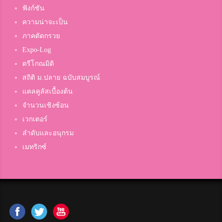
ฟังก์ชัน
ความน่าจะเป็น
ภาคตัดกรวย
Expo-Log
ตรีโกณมิติ
สถิติ ม.ปลาย ฉบับสมบูรณ์
แคลคูลัสเบื้องต้น
จำนวนเชิงซ้อน
เวกเตอร์
ลำดับและอนุกรม
เมทริกซ์