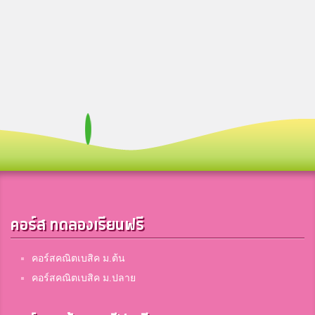
คอร์ส ทดลองเรียนฟรี
คอร์สคณิตเบสิค ม.ต้น
คอร์สคณิตเบสิค ม.ปลาย