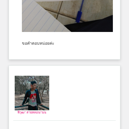
ขอคำตอบหน่อยค่ะ
พี่วุฒ\' สายหลอน\'นน