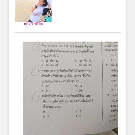
แก้ว'กี้ ขยี้'ปับ