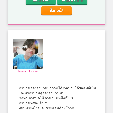
คณิต ม.ต้น
คณิต ม.ปลาย
ซื้อคอร์ส
Patsaon Phusawat
จำนวนสองจำนวนบวกกันได้25ลบกันได้ผลลัพธ์เป็น1
1จงหาจำนวนคู่สองจำนวนนั้น
วิธีทำ กำหนดให้ จำนวนที่หนึ่งเป็นX
จำนวนที่สองเป็นY
#มันทำยังไงอะคะช่วยสอนด้วยน้าาคะ