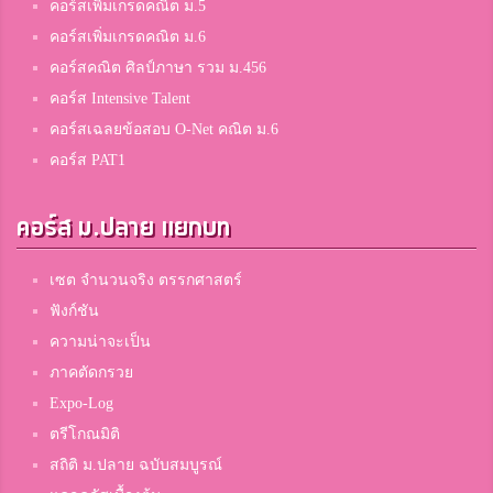
คอร์สเพิ่มเกรดคณิต ม.5
คอร์สเพิ่มเกรดคณิต ม.6
คอร์สคณิต ศิลป์ภาษา รวม ม.456
คอร์ส Intensive Talent
คอร์สเฉลยข้อสอบ O-Net คณิต ม.6
คอร์ส PAT1
คอร์ส ม.ปลาย แยกบท
เซต จำนวนจริง ตรรกศาสตร์
ฟังก์ชัน
ความน่าจะเป็น
ภาคตัดกรวย
Expo-Log
ตรีโกณมิติ
สถิติ ม.ปลาย ฉบับสมบูรณ์