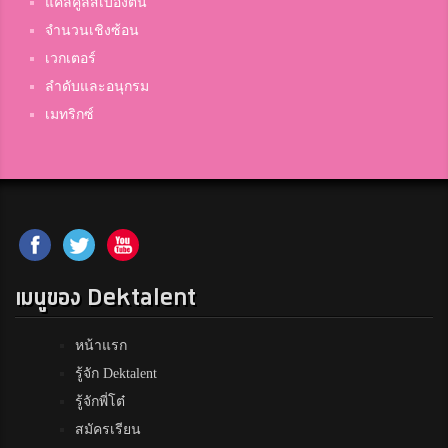
แคลคูลัสเบื้องต้น
จำนวนเชิงซ้อน
เวกเตอร์
ลำดับและอนุกรม
เมทริกซ์
เมนูของ Dektalent
หน้าแรก
รู้จัก Dektalent
รู้จักพี่โต๋
สมัครเรียน