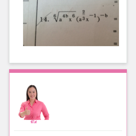
พี่โต๋