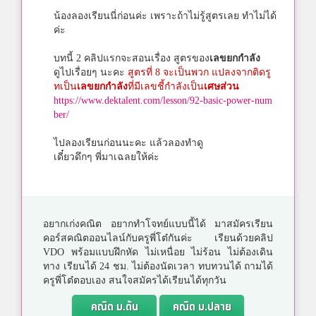
น้องลองเรียนนี่ก่อนค่ะ เพราะถ้าไม่รู้สูตรเลย ทำไม่ได้
ค่ะ
บทนี้ 2 คลิปแรกจะสอนเรื่อง สูตรของ
เลขยกกำลัง
ดูไปเรื่อยๆ นะคะ
สูตรที่ 8 จะเป็นพวก แปลงจากติดรู
ทเป็น
เลขยกกำลัง
ที่มีเลขชี้กำลังเป็น
เศษส่วน
https://www.dektalent.com/lesson/92-basic-power-num
ber/
ไปลองเรียนก่อนนะคะ แล้วลองทำดู
เดี๋ยวดึกๆ พี่มาเฉลยให้ค่ะ
อยากเก่งคณิต อยากทำโจทย์แบบนี้ได้ มาสมัครเรียน
คอร์สคณิตออนไลน์กับครูพี่โต๋กันค่ะ เรียนด้วยคลิป
VDO พร้อมแบบฝึกหัด ไม่เหนื่อย ไม่ร้อน ไม่ต้องเดิน
ทาง เรียนได้ 24 ชม. ไม่ต้องนัดเวลา ทบทวนได้ ถามได้
ครูพี่โต๋ตอบเอง สนใจสมัครได้เรียนได้ทุกวัน
คณิต ม.ต้น
คณิต ม.ปลาย