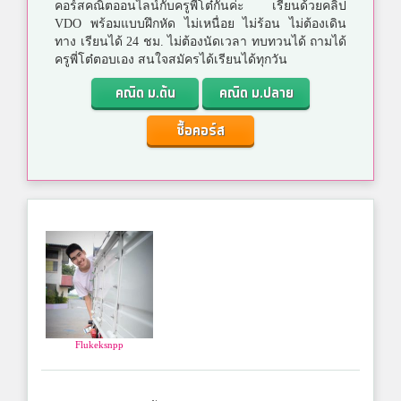
คอร์สคณิตออนไลน์กับครูพี่โต๋กันค่ะ เรียนด้วยคลิป
VDO พร้อมแบบฝึกหัด ไม่เหนื่อย ไม่ร้อน ไม่ต้องเดิน
ทาง เรียนได้ 24 ชม. ไม่ต้องนัดเวลา ทบทวนได้ ถามได้
ครูพี่โต๋ตอบเอง สนใจสมัครได้เรียนได้ทุกวัน
คณิต ม.ต้น
คณิต ม.ปลาย
ซื้อคอร์ส
Flukeksnpp