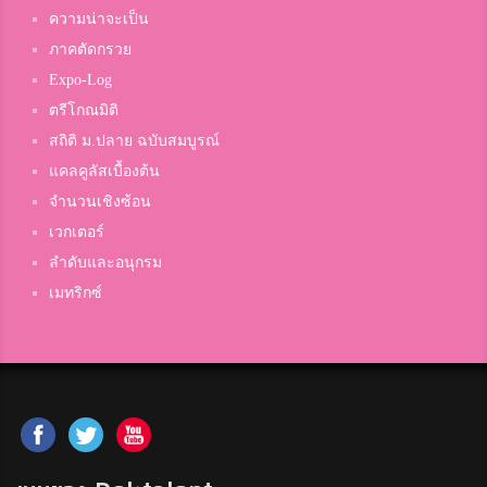
ความน่าจะเป็น
ภาคตัดกรวย
Expo-Log
ตรีโกณมิติ
สถิติ ม.ปลาย ฉบับสมบูรณ์
แคลคูลัสเบื้องต้น
จำนวนเชิงซ้อน
เวกเตอร์
ลำดับและอนุกรม
เมทริกซ์