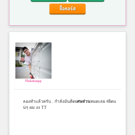
ซื้อคอร์ส
Flukeksnpp
ลองทำแล้วครับ.. กำลังมันติด
เศษส่วน
หมดเลย #ผิดแ
น่ๆ ผม งง TT