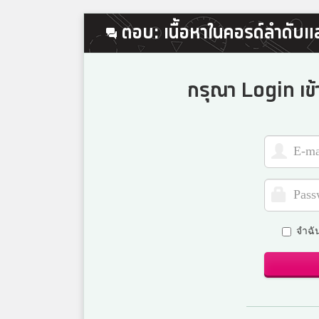
ตอบ: เนื้อหาในคอรด์ลำดับแ
กรุณา Login เข้
จำฉั