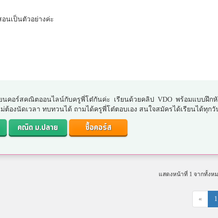
าสอนเป็นตัวอย่างค่ะ
ยนคอร์สคณิตออนไลน์กับครูพี่โต๋กันค่ะ เรียนด้วยคลิป VDO พร้อมแบบฝึกห
. ไม่ต้องนัดเวลา ทบทวนได้ ถามได้ครูพี่โต๋ตอบเอง สนใจสมัครได้เรียนได้ทุกวั
คณิต ม.ปลาย
ซื้อคอร์ส
แสดงหน้าที่ 1 จากทั้งห
«
1