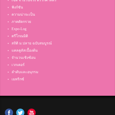
เซต จำนวนจริง ตรรกศาสตร์
ฟังก์ชัน
ความน่าจะเป็น
ภาคตัดกรวย
Expo-Log
ตรีโกณมิติ
สถิติ ม.ปลาย ฉบับสมบูรณ์
แคลคูลัสเบื้องต้น
จำนวนเชิงซ้อน
เวกเตอร์
ลำดับและอนุกรม
เมทริกซ์