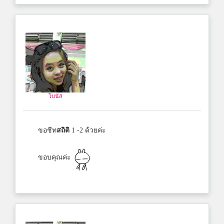
โบนัส
ขอชีท
สถิติ
1 -2 ด้วยค่ะ
ขอบคุณค่ะ