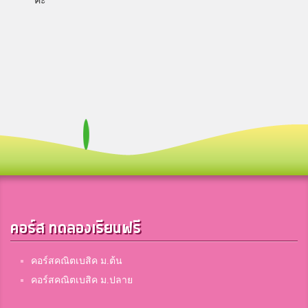
ค่ะ
คอร์ส ทดลองเรียนฟรี
คอร์สคณิตเบสิค ม.ต้น
คอร์สคณิตเบสิค ม.ปลาย