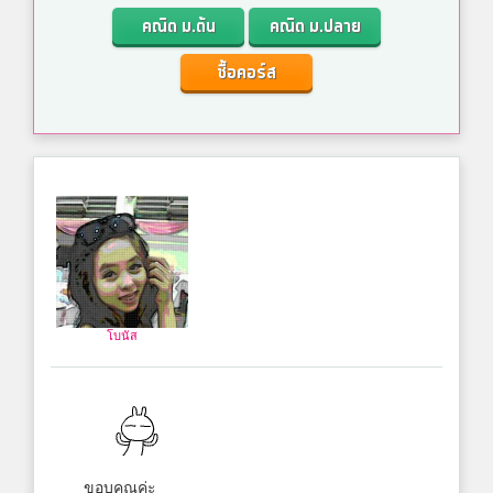
คณิต ม.ต้น
คณิต ม.ปลาย
ซื้อคอร์ส
โบนัส
ขอบคุณค่ะ