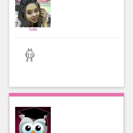
โบนัส