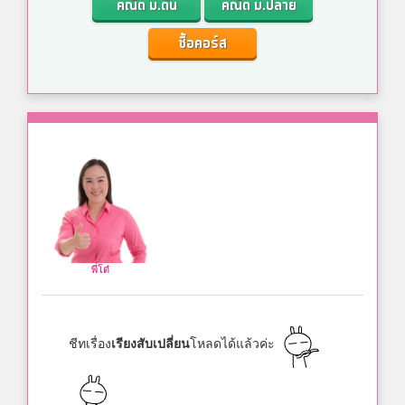
คณิต ม.ต้น
คณิต ม.ปลาย
ซื้อคอร์ส
พี่โต๋
ชีทเรื่อง
เรียงสับเปลี่ยน
โหลดได้แล้วค่ะ