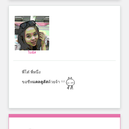
โบนัส
พี่โต๋ พี่หนึ่ง
ขอชีท
แคลคูลัส
ด้วยจ้า ^^