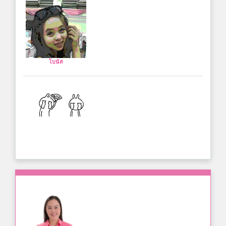
โบนัส