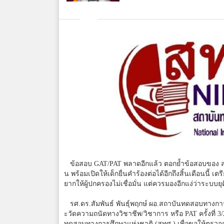
ข้อสอบ GAT/PAT พลาดอีกแล้ว ตอกย้ำข้อสอบของ สทศ
น พร้อมเปิดให้เด็กยื่นคำร้องต่อได้อีกถึงสิ้นเดือนน
ยากให้ผู้ปกครองไม่เชื่อมั่น แต่ควรมองอีกแง่ว่าระบบย
รศ.ดร.สัมพันธ์ พันธุ์พฤกษ์ ผอ.สถาบันทดสอบทางการ
ะวัดความถนัดทางวิชาชีพ/วิชาการ หรือ PAT ครั้งที่ 3/
ทดสอบทางการศึกษาแห่งชาติ (สทศ.) เพื่อขอให้ตรวจค