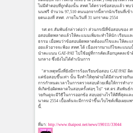
ไม่มีคำตอบที่ถูกต้องนั้น สทศ.ได้ตรวจข้อสอบแล้ว พบว
นนฟรี จำนวน 97,510 คนนอกจากนี้หากนักเรียนที่เข้า
ยตนเองที่ สทศ. ภายในวันที่ 31 มกราคม 2554
รศ.ดร.สัมพันธ์กล่าวต่อว่า ส่วนกรณีที่ข้อสอบของ ส
อสอบผิดพลาดแล้วให้คะแนนเพิ่มจะทำให้นัก เรียนและผ
ธรรม เมื่อพบว่าข้อสอบผิดพลาดต้องแก้ไขและให้คะแนนกั
อยแล้วอาจจะฟ้อง สทศ.ได้ เนื่องจากมาแก้ไขคะแนนนั้น สท
นำคะแนน GAT-PAT ไปใช้อยู่ที่การคัดเลือกบุคคลเข้า
นกลาง ซึ่งยังไม่ได้ดำเนินการ
"สาเหตุหนึ่งที่ยังมีการร้องเรียนข้อสอบ GAT/PAT ผ
แค่ข้อสอบขึ้นเท่า นั้น จึงทำให้ทุกฝ่ายได้มีส่วนช่ว
การกำหนดเวลาในการตรวจสอบด้วยเพื่อให้การทำงาน ได
ห้เกิดข้อผิดพลาดในสอบครั้งต่อๆ ไป" รศ.ดร.สัมพันธ
วยกันดูจะมีวิธีในการออกข้อ สอบอย่างไรให้ดีที่สุด
นาคม 2554 เบื้องต้นจะมีการนำขึ้นเว็บไซต์เพื่อเผยแพ
นี้.
ที่มา:
http://www.thaipost.net/news/190111/33044