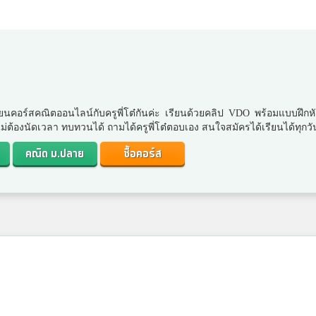
ยนคอร์สคณิตออนไลน์กับครูพี่โต๋กันค่ะ เรียนด้วยคลิป VDO พร้อมแบบฝึกห
. ไม่ต้องนัดเวลา ทบทวนได้ ถามได้ครูพี่โต๋ตอบเอง สนใจสมัครได้เรียนได้ทุกวั
คณิต ม.ปลาย
ซื้อคอร์ส