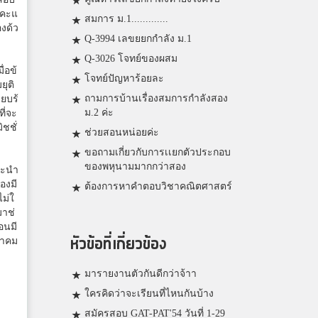
้คะแ
สมการ ม.1.............
งด้ว
Q-3994 เลขยยกกำลัง ม.1
Q-3026 โจทย์ของผสม
่อข้
โจทย์ปัญหาร้อยละ
ยุติ
ถามการบ้านเรื่องสมการกำลังสอง
ียบร้
ม.2 ค่ะ
ี่จะ
ชชั่
ช่วยสอนหน่อยค่ะ
ขอถามเกี่ยวกับการเเยกตัวประกอบ
ของพหุนามมากกว่าสอง
จะนำ
องมี
ต้องการหาคำตอบวิชาคณิตศาสตร์
ม่ใ
มาช่
อนมี
หัวข้อที่เกี่ยวข้อง
นาคม
มารายงานตัวกันดีกว่าจ้าา
ใครคิดว่าจะเรียนที่ไหนกันบ้าง
สมัครสอบ GAT-PAT'54 วันที่ 1-29