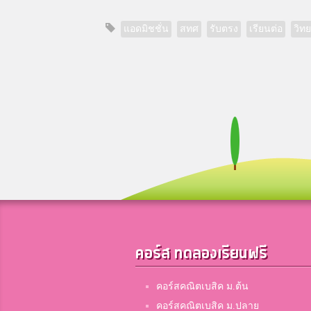
แอดมิชชั่น
สทศ
รับตรง
เรียนต่อ
วิท
คอร์ส ทดลองเรียนฟรี
คอร์สคณิตเบสิค ม.ต้น
คอร์สคณิตเบสิค ม.ปลาย