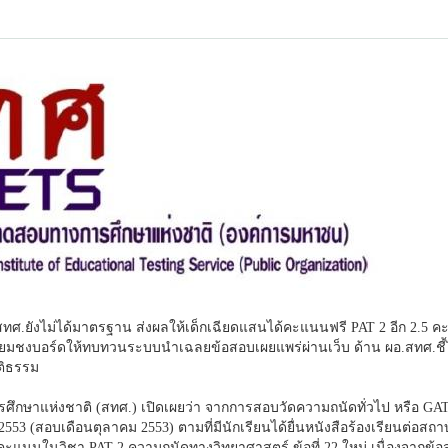
.ยังไม่ได้มาตรฐาน ส่งผลให้เด็กเฉียดแสนได้คะแนนฟรี PAT 2 อีก 2.5 ค
ี้ เตรียมชงบอร์ดให้ทบทวนระบบนำเฉลยข้อสอบเผยแพร่ผ่านเว็บ ด้าน ผอ.สทศ.ชี้
ุติธรรม
ศึกษาแห่งชาติ (สทศ.) เปิดเผยว่า จากการสอบวัดความถนัดทั่วไป หรือ GA
2553 (สอบเดือนตุลาคม 2553) ตามที่มีนักเรียนได้ยื่นหนังสือร้องเรียนต่อสถา
ะแนนในวิชา PAT 2 ความถนัดทางวิทยาศาสตร์ ข้อที่ 22 ใหม่ เนื่องจากข้