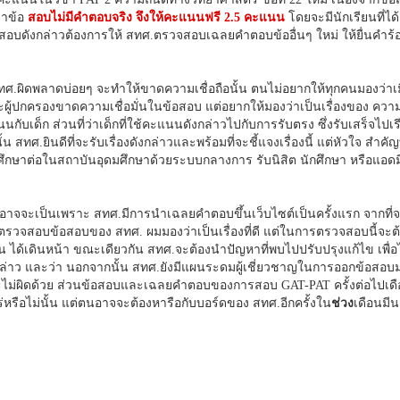
่าข้อ
สอบไม่มีคำตอบจริง จึงให้คะแนนฟรี 2.5 คะแนน
โดยจะมีนักเรียนที่ได
สอบดังกล่าวต้องการให้ สทศ.ตรวจสอบเฉลยคำตอบข้ออื่นๆ ใหม่ ให้ยื่นคำร้อ
ทศ.ผิดพลาดบ่อยๆ จะทำให้ขาดความเชื่อถือนั้น ตนไม่อยากให้ทุกคนมองว่าเมื
ู้ปกครองขาดความเชื่อมั่นในข้อสอบ แต่อยากให้มองว่าเป็นเรื่องของ ความ
บเด็ก ส่วนที่ว่าเด็กที่ใช้คะแนนดังกล่าวไปกับการรับตรง ซึ่งรับเสร็จไปเร
ศ.ยินดีที่จะรับเรื่องดังกล่าวและพร้อมที่จะชี้แจงเรื่องนี้ แต่หัวใจ สำคัญท
ศึกษาต่อในสถาบันอุดมศึกษาด้วยระบบกลางการ รับนิสิต นักศึกษา หรือแอดมิ
ิดอาจจะเป็นเพราะ สทศ.มีการนำเฉลยคำตอบขึ้นเว็บไซต์เป็นครั้งแรก จากที่
ยกันตรวจสอบข้อสอบของ สทศ. ผมมองว่าเป็นเรื่องที่ดี แต่ในการตรวจสอบนี้จะต้
้เดินหน้า ขณะเดียวกัน สทศ.จะต้องนำปัญหาที่พบไปปรับปรุงแก้ไข เพื่อไ
์กล่าว และว่า นอกจากนั้น สทศ.ยังมีแผนระดมผู้เชี่ยวชาญในการออกข้อสอบ
และไม่ผิดด้วย ส่วนข้อสอบและเฉลยคำตอบของการสอบ GAT-PAT ครั้งต่อไปเดื
ร่หรือไม่นั้น แต่ตนอาจจะต้องหารือกับบอร์ดของ สทศ.อีกครั้งใน
ช่วง
เดือนมี