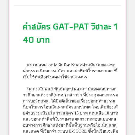
ค่าสมัคร GAT-PAT วิชาละ 1
40 บาท
นร.เฮ สทศ.-ทปอ.จับมืดปรับลดค่าสมัครแกต-แพต
ค่าธรรมเนียมการสมัคร และค่าพิมพ์ใบรายงานผล ชี้
เริ่มใช้ทันที หวังลดค่าใช้จ่ายของนร.
รศ.ดร.สัมพันธ์ พันธุ์พฤกษ์ ผอ.สถาบันทดสอบทางก
ารศึกษาแห่งชาติ(สทศ.) กล่าวว่า ที่ประชุมคณะกรรม
การบอร์ดสทศ. ได้มีมติเห็นชอบเรื่องขอลดค่าธรรมเ
นียมในการโอนเงินค่าสมัครแกต/แพต โดยเดิมต้องเสี
ยค่าธรรมเนียมในการสมัคร 15 บาท ลดเหลือ 10 บาท
และขอลดค่าพิมพ์ใบรายงานผลการทดสอบแบบทดส
อบทางการศึกษาแห่งชาติขั้นพื้นฐานหรือโอเน็ต แกต
และแพต ที่เรียกว่า ระบบ E-SCORE ซึ่งนักเรียนจะพิม