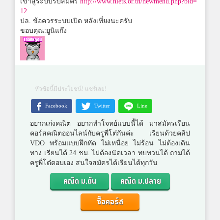
เข้าสู่ระบบรับสมัคร
http://www.niets.or.th/newmenu.php?bid=
12
ปล. ข้อควรระบบเปิด หลังเที่ยงนะครับ
ขอบคุณ:ยูนิแก๊ง
หัวข้อนี้มีประโยชน์! แชร์เลย!
Facebook
Twitter
Line
อยากเก่งคณิต อยากทำโจทย์แบบนี้ได้ มาสมัครเรียน
คอร์สคณิตออนไลน์กับครูพี่โต๋กันค่ะ เรียนด้วยคลิป
VDO พร้อมแบบฝึกหัด ไม่เหนื่อย ไม่ร้อน ไม่ต้องเดิน
ทาง เรียนได้ 24 ชม. ไม่ต้องนัดเวลา ทบทวนได้ ถามได้
ครูพี่โต๋ตอบเอง สนใจสมัครได้เรียนได้ทุกวัน
คณิต ม.ต้น
คณิต ม.ปลาย
ซื้อคอร์ส