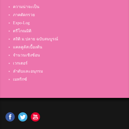
ความน่าจะเป็น
ภาคตัดกรวย
Expo-Log
ตรีโกณมิติ
สถิติ ม.ปลาย ฉบับสมบูรณ์
แคลคูลัสเบื้องต้น
จำนวนเชิงซ้อน
เวกเตอร์
ลำดับและอนุกรม
เมทริกซ์