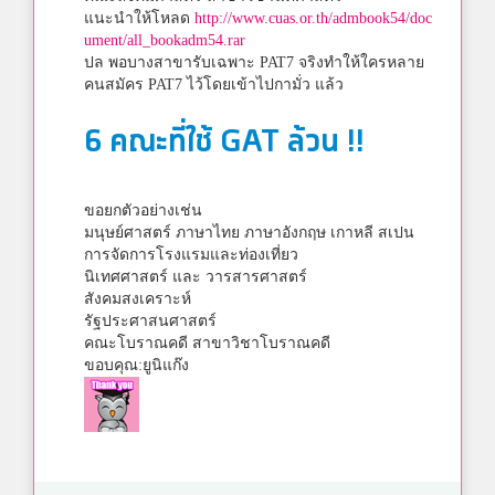
แนะนำให้โหลด
http://www.cuas.or.th/admbook54/doc
ument/all_bookadm54.rar
ปล พอบางสาขารับเฉพาะ PAT7 จริงทำให้ใครหลาย
คนสมัคร PAT7 ไว้โดยเข้าไปกามั่ว แล้ว
6 คณะที่ใช้ GAT ล้วน !!
ขอยกตัวอย่างเช่น
มนุษย์ศาสตร์ ภาษาไทย ภาษาอังกฤษ เกาหลี สเปน
การจัดการโรงแรมและท่องเที่ยว
นิเทศศาสตร์ และ วารสารศาสตร์
สังคมสงเคราะห์
รัฐประศาสนศาสตร์
คณะโบราณคดี สาขาวิชาโบราณคดี
ขอบคุณ:ยูนิแก๊ง