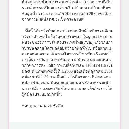
พ์ข้อมูลเองเสีย 20 บาท ลดลงเหลือ 10 บาท รวมถึงไม่
รวมค่าธรรมเนียมการจ่ายเงิน 10 บาท แต่ถ้ามาพิมพ์
ข้อมูลที่ สทศ. จะต้องเสีย 30 บาท เหลือ 20 บาท เนื่อง
จากการพิมพ์ที่สทศ.จะเป็นกระดาษสี
ทั้งนี้ ได้หารือกับศ.ดร.ประสาท สืบค้า อธิการบดีมห
าวิทยาลัยเทคโนโลยีสุรนารี(มทส.) ในฐานะประธาน
ที่ประชุมอธิการบดีแห่งประเทศไทย(ทปอ.) เกี่ยวกับกา
รปรับลดค่าสมัครทดสอบความถนัดทั่วไป หรือแกต แ
ละทดสอบความถนัดทางวิชาการ/วิชาชีพ หรือแพต โ
ดยเห็นตรงกันว่าควรปรับลดค่าสมัครแกตและแพต จ
ากวิชาการละ 150 บาท เหลือวิชาละ 140 บาท และเริ่
มตั้งแต่ แกตแพทครั้งที่ 1/2555 สอบเดือนตุลาคม 2554
สมัครวันที่ 1-29 ก.ค.นี้ อย่าง ไรก็ตามการที่สทศ.และ
ทปอ.ปรับลดค่าสมัครแกตและแพต หรือค่าธรรมเนีย
มการสมัคร และค่าพิมพ์ใบรายงานผล เพื่อต้องการให้
ผู้สมัครประหยัดมากขึ้น
ขอบคุณ: นสพ คมชัดลึก