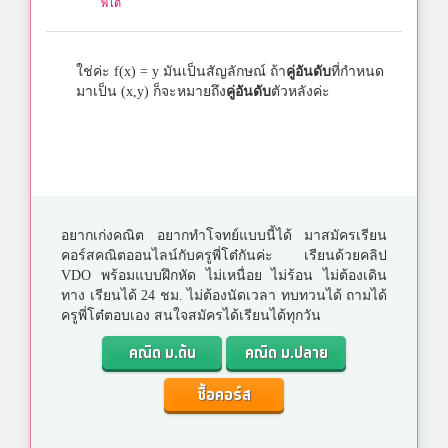
พี่โต๋
ใช่ค่ะ f(x) = y มันเป็นสัญลักษณ์ ถ้า
คู่อันดับ
ที่กำหนด
มาเป็น (x,y) ก็จะหมายถึง
คู่อันดับ
ตัวหลังค่ะ
อยากเก่งคณิต อยากทำโจทย์แบบนี้ได้ มาสมัครเรียน
คอร์สคณิตออนไลน์กับครูพี่โต๋กันค่ะ เรียนด้วยคลิป
VDO พร้อมแบบฝึกหัด ไม่เหนื่อย ไม่ร้อน ไม่ต้องเดิน
ทาง เรียนได้ 24 ชม. ไม่ต้องนัดเวลา ทบทวนได้ ถามได้
ครูพี่โต๋ตอบเอง สนใจสมัครได้เรียนได้ทุกวัน
คณิต ม.ต้น
คณิต ม.ปลาย
ซื้อคอร์ส