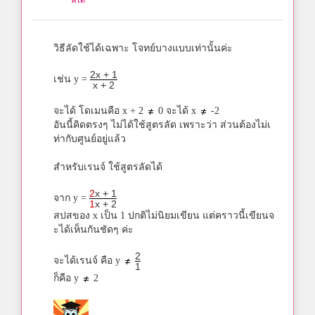
พี่โต๋
วิธีลัดใช้ได้เฉพาะ โจทย์บางแบบเท่านั้นค่ะ
2x + 1
เช่น y =
x + 2
จะได้ โดเมนคือ x + 2
0 จะได้ x
-2
อันนี้คิดตรงๆ ไม่ได้ใช้สูตรลัด เพราะว่า ส่วนต้องไม่เ
ท่ากับศูนย์อยู่แล้ว
สำหรับเรนจ์ ใช้สูตรลัดได้
2
x + 1
จาก y =
1
x + 2
สปสของ x เป็น 1 ปกติไม่นิยมเขียน แต่คราวนี้เขียนจ
ะได้เห็นกันชัดๆ ค่ะ
2
จะได้เรนจ์ คือ y
1
ก็คือ y
2