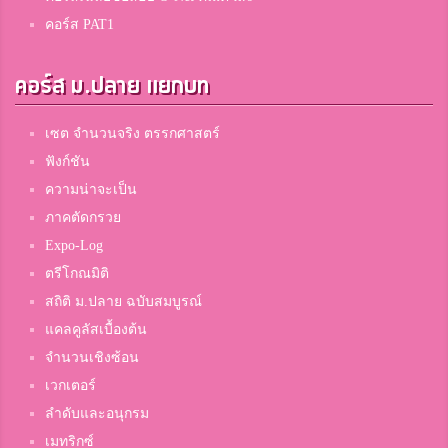
คอร์ส PAT1
คอร์ส ม.ปลาย แยกบท
เซต จำนวนจริง ตรรกศาสตร์
ฟังก์ชัน
ความน่าจะเป็น
ภาคตัดกรวย
Expo-Log
ตรีโกณมิติ
สถิติ ม.ปลาย ฉบับสมบูรณ์
แคลคูลัสเบื้องต้น
จำนวนเชิงซ้อน
เวกเตอร์
ลำดับและอนุกรม
เมทริกซ์