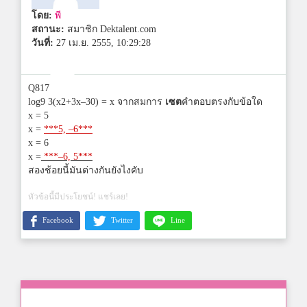
โดย:
พี
สถานะ:
สมาชิก Dektalent.com
วันที่:
27 เม.ย. 2555, 10:29:28
Q817
log9 3(x2+3x–30) = x จากสมการ
เซต
คำตอบตรงกับข้อใด
x = 5
x =
***5, –6***
x = 6
x =
***–6, 5***
สองช้อยนี้มันต่างกันยังไงคับ
หัวข้อนี้มีประโยชน์! แชร์เลย!
Facebook
Twitter
Line