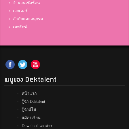
จำนวนเชิงซ้อน
เวกเตอร์
ลำดับและอนุกรม
เมทริกซ์
เมนูของ Dektalent
หน้าแรก
รู้จัก Dektalent
รู้จักพี่โต๋
สมัครเรียน
Download เอกสาร