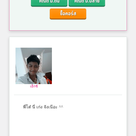
คณิต ม.ต้น
คณิต ม.ปลาย
ซื้อคอร์ส
เอ็กซ์
พี่โต๋ นี่ เก่ง จังเน๊อะ ^^