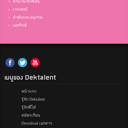
จำนวนเชิงซ้อน
เวกเตอร์
ลำดับและอนุกรม
เมทริกซ์
เมนูของ Dektalent
หน้าแรก
รู้จัก Dektalent
รู้จักพี่โต๋
สมัครเรียน
Download เอกสาร