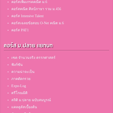
คอร์สเพิ่มเกรดคณิต ม.6
คอร์สคณิต ศิลป์ภาษา รวม ม.456
คอร์ส Intensive Talent
คอร์สเฉลยข้อสอบ O-Net คณิต ม.6
คอร์ส PAT1
คอร์ส ม.ปลาย แยกบท
เซต จำนวนจริง ตรรกศาสตร์
ฟังก์ชัน
ความน่าจะเป็น
ภาคตัดกรวย
Expo-Log
ตรีโกณมิติ
สถิติ ม.ปลาย ฉบับสมบูรณ์
แคลคูลัสเบื้องต้น