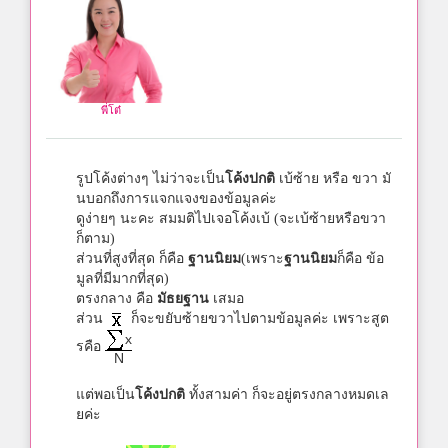
พี่โต๋
รูปโค้งต่างๆ ไม่ว่าจะเป็น
โค้งปกติ
เบ้ซ้าย หรือ ขวา มั
นบอกถึงการแจกแจงของข้อมูลค่ะ
ดูง่ายๆ นะคะ สมมติไปเจอโค้งเบ้ (จะเบ้ซ้ายหรือขวา
ก็ตาม)
ส่วนที่สูงที่สุด ก็คือ
ฐานนิยม
(เพราะ
ฐานนิยม
ก็คือ ข้อ
มูลที่มีมากที่สุด)
ตรงกลาง คือ
มัธยฐาน
เสมอ
ส่วน
ก็จะขยับซ้ายขวาไปตามข้อมูลค่ะ เพราะสูต
x
รคือ
N
แต่พอเป็น
โค้งปกติ
ทั้งสามค่า ก็จะอยู่ตรงกลางหมดเล
ยค่ะ