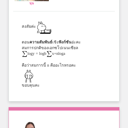
นุ่น
สงสัยค่ะ
ตอน
ความสัมพันธ์
เชิง
ฟังก์ชัน
อ่ะคะ
สมการปกติของเอกซโปเนนเซียล
logy = logb
x+nloga
คือว่าสมการนี้ n คืออะไรหรอคะ
ขอบคุนคะ