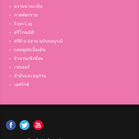
ความน่าจะเป็น
ภาคตัดกรวย
Expo-Log
ตรีโกณมิติ
สถิติ ม.ปลาย ฉบับสมบูรณ์
แคลคูลัสเบื้องต้น
จำนวนเชิงซ้อน
เวกเตอร์
ลำดับและอนุกรม
เมทริกซ์