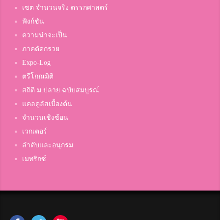
เซต จำนวนจริง ตรรกศาสตร์
ฟังก์ชัน
ความน่าจะเป็น
ภาคตัดกรวย
Expo-Log
ตรีโกณมิติ
สถิติ ม.ปลาย ฉบับสมบูรณ์
แคลคูลัสเบื้องต้น
จำนวนเชิงซ้อน
เวกเตอร์
ลำดับและอนุกรม
เมทริกซ์