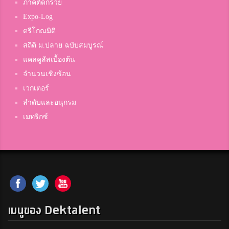
ภาคตัดกรวย
Expo-Log
ตรีโกณมิติ
สถิติ ม.ปลาย ฉบับสมบูรณ์
แคลคูลัสเบื้องต้น
จำนวนเชิงซ้อน
เวกเตอร์
ลำดับและอนุกรม
เมทริกซ์
เมนูของ Dektalent