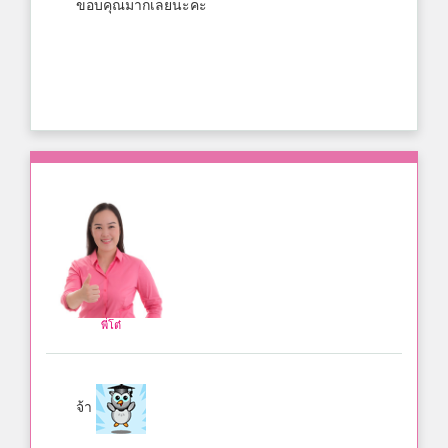
ขอบคุณมากเลยนะคะ
พี่โต๋
จ้า