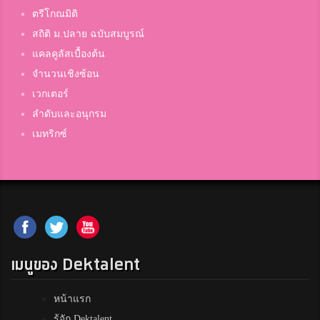
ตรีโกณมิติ
สถิติ ม.ปลาย ฉบับสมบูรณ์
แคลคูลัสเบื้องต้น
จำนวนเชิงซ้อน
เวกเตอร์
ลำดับและอนุกรม
เมทริกซ์
เมนูของ Dektalent
หน้าแรก
รู้จัก Dektalent