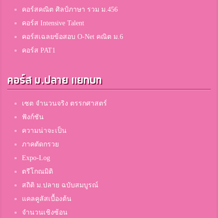
คอร์สคณิต ศิลป์ภาษา รวม ม.456
คอร์ส Intensive Talent
คอร์สเฉลยข้อสอบ O-Net คณิต ม.6
คอร์ส PAT1
คอร์ส ม.ปลาย แยกบท
เซต จำนวนจริง ตรรกศาสตร์
ฟังก์ชัน
ความน่าจะเป็น
ภาคตัดกรวย
Expo-Log
ตรีโกณมิติ
สถิติ ม.ปลาย ฉบับสมบูรณ์
แคลคูลัสเบื้องต้น
จำนวนเชิงซ้อน