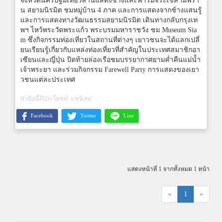
จังหวัดนครปฐมเที่ยวลานแสดงช้างและฟาร์มจระเข้สามพรา
น สยามนิรมิต ชมหมู่บ้าน 4 ภาค และการแสดงจากช้างแสนรู้
และการแสดงทางวัฒนธรรมสยามนิรมิต เดินทางกลับกรุงเท
พฯ ไหว้พระวัดพระแก้ว พระบรมมหาราชวัง ชม Museum Sia
m ซึ่งกิจกรรมท่องเที่ยวในสถานที่ต่างๆ เยาวชนจะได้แลกเปลี่
ยนเรียนรู้เกี่ยวกับแหล่งท่องเที่ยวที่สำคัญในประเทศสมาชิกอา
เซียนและญี่ปุ่น ปิดท้ายล่องเรือชมบรรยากาศยามค่ำคืนแม่น้ำ
เจ้าพระยา และร่วมกิจกรรม Farewell Party การแสดงของเยา
วชนแต่ละประเทศ
หัวข้อนี้มีประโยชน์! แชร์เลย!
Facebook
Twitter
Line
แสดงหน้าที่ 1 จากทั้งหมด 1 หน้า
«
1
»