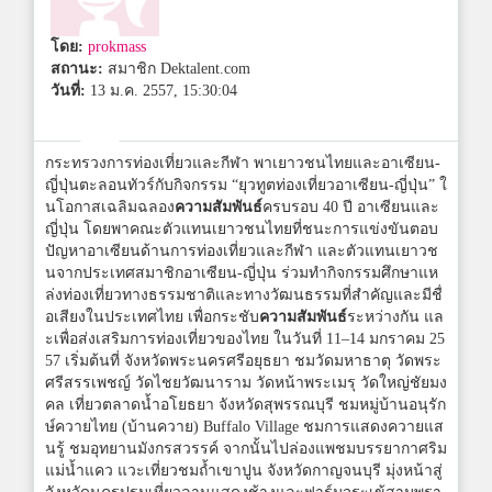
โดย:
prokmass
สถานะ:
สมาชิก Dektalent.com
วันที่:
13 ม.ค. 2557, 15:30:04
กระทรวงการท่องเที่ยวและกีฬา พาเยาวชนไทยและอาเซียน-
ญี่ปุ่นตะลอนทัวร์กับกิจกรรม “ยุวทูตท่องเที่ยวอาเซียน-ญี่ปุ่น” ใ
นโอกาสเฉลิมฉลอง
ความสัมพันธ์
ครบรอบ 40 ปี อาเซียนและ
ญี่ปุ่น โดยพาคณะตัวแทนเยาวชนไทยที่ชนะการแข่งขันตอบ
ปัญหาอาเซียนด้านการท่องเที่ยวและกีฬา และตัวแทนเยาวช
นจากประเทศสมาชิกอาเซียน-ญี่ปุ่น ร่วมทำกิจกรรมศึกษาแห
ล่งท่องเที่ยวทางธรรมชาติและทางวัฒนธรรมที่สำคัญและมีชื่
อเสียงในประเทศไทย เพื่อกระชับ
ความสัมพันธ์
ระหว่างกัน แล
ะเพื่อส่งเสริมการท่องเที่ยวของไทย ในวันที่ 11–14 มกราคม 25
57 เริ่มต้นที่ จังหวัดพระนครศรีอยุธยา ชมวัดมหาธาตุ วัดพระ
ศรีสรรเพชญ์ วัดไชยวัฒนาราม วัดหน้าพระเมรุ วัดใหญ่ชัยมง
คล เที่ยวตลาดน้ำอโยธยา จังหวัดสุพรรณบุรี ชมหมู่บ้านอนุรัก
ษ์ควายไทย (บ้านควาย) Buffalo Village ชมการแสดงควายแส
นรู้ ชมอุทยานมังกรสวรรค์ จากนั้นไปล่องแพชมบรรยากาศริม
แม่น้ำแคว แวะเที่ยวชมถ้ำเขาปูน จังหวัดกาญจนบุรี มุ่งหน้าสู่