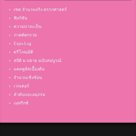
เซต จำนวนจริง ตรรกศาสตร์
ฟังก์ชัน
ความน่าจะเป็น
ภาคตัดกรวย
Expo-Log
ตรีโกณมิติ
สถิติ ม.ปลาย ฉบับสมบูรณ์
แคลคูลัสเบื้องต้น
จำนวนเชิงซ้อน
เวกเตอร์
ลำดับและอนุกรม
เมทริกซ์