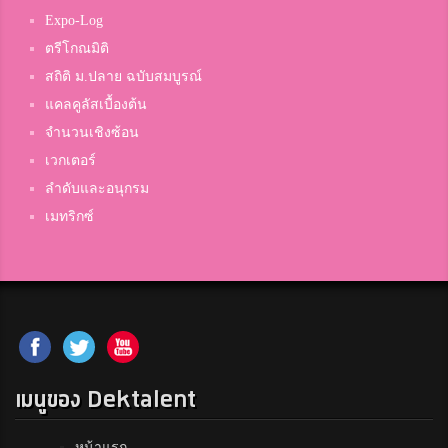
Expo-Log
ตรีโกณมิติ
สถิติ ม.ปลาย ฉบับสมบูรณ์
แคลคูลัสเบื้องต้น
จำนวนเชิงซ้อน
เวกเตอร์
ลำดับและอนุกรม
เมทริกซ์
เมนูของ Dektalent
หน้าแรก