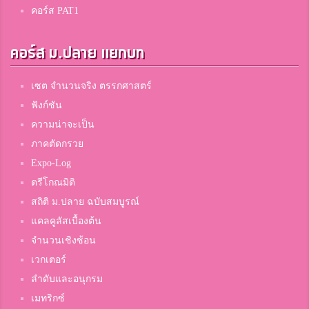
คอร์ส PAT1
คอร์ส ม.ปลาย แยกบท
เซต จำนวนจริง ตรรกศาสตร์
ฟังก์ชัน
ความน่าจะเป็น
ภาคตัดกรวย
Expo-Log
ตรีโกณมิติ
สถิติ ม.ปลาย ฉบับสมบูรณ์
แคลคูลัสเบื้องต้น
จำนวนเชิงซ้อน
เวกเตอร์
ลำดับและอนุกรม
เมทริกซ์