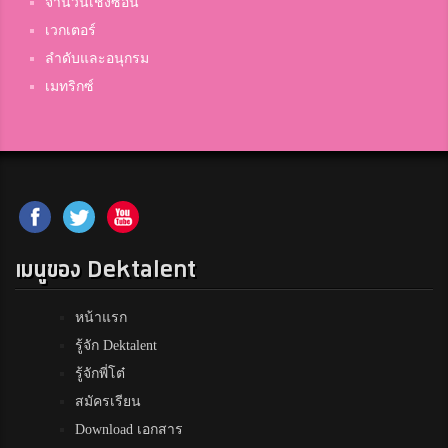
จำนวนเชิงซ้อน
เวกเตอร์
ลำดับและอนุกรม
เมทริกซ์
เมนูของ Dektalent
หน้าแรก
รู้จัก Dektalent
รู้จักพี่โต๋
สมัครเรียน
Download เอกสาร