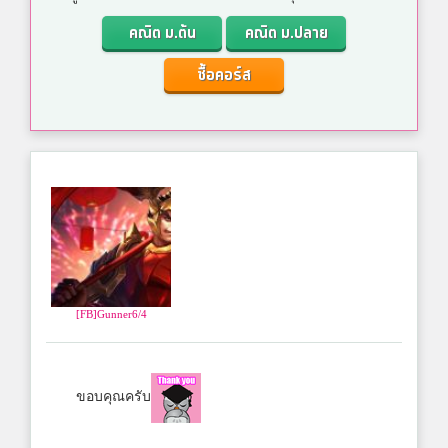
คณิต ม.ต้น
คณิต ม.ปลาย
ซื้อคอร์ส
[FB]Gunner6/4
ขอบคุณครับ