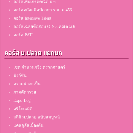
คอร์สเพิ่มเกรดคณิต ม.6
คอร์สคณิต ศิลป์ภาษา รวม ม.456
คอร์ส Intensive Talent
คอร์สเฉลยข้อสอบ O-Net คณิต ม.6
คอร์ส PAT1
คอร์ส ม.ปลาย แยกบท
เซต จำนวนจริง ตรรกศาสตร์
ฟังก์ชัน
ความน่าจะเป็น
ภาคตัดกรวย
Expo-Log
ตรีโกณมิติ
สถิติ ม.ปลาย ฉบับสมบูรณ์
แคลคูลัสเบื้องต้น